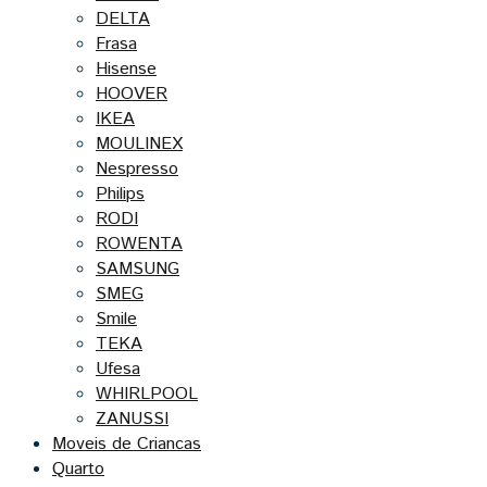
DELTA
Frasa
Hisense
HOOVER
IKEA
MOULINEX
Nespresso
Philips
RODI
ROWENTA
SAMSUNG
SMEG
Smile
TEKA
Ufesa
WHIRLPOOL
ZANUSSI
Moveis de Criancas
Quarto