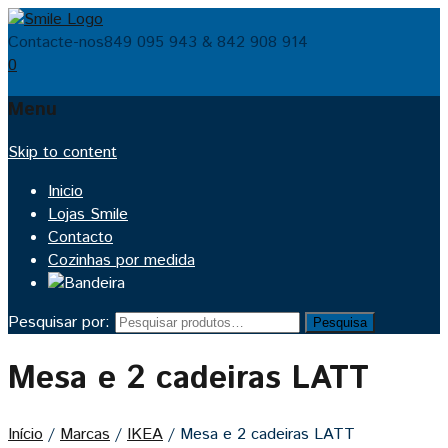
Contacte-nos
849 095 943 & 842 908 914
0
Menu
Skip to content
Inicio
Lojas Smile
Contacto
Cozinhas por medida
Pesquisar por:
Pesquisa
Mesa e 2 cadeiras LATT
Início
/
Marcas
/
IKEA
/
Mesa e 2 cadeiras LATT