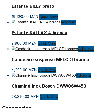
Estante BILLY preto
19,390.00
MZN
Quick View
Adicionar
Estante KALLAX 4 branca
9,900.00
MZN
Quick View
Adicionar
Candeeiro suspenso MELODI branco
4,200.00
MZN
Quick View
Adicionar
Chaminé Inox Bosch DWW06W450
28,890.00
MZN
Quick View