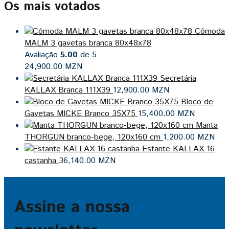
Os mais votados
Cómoda
MALM 3 gavetas branca 80x48x78
Avaliação
5.00
de 5
24,900.00
MZN
Secretária
KALLAX Branca 111X39
12,900.00
MZN
Bloco de
Gavetas MICKE Branco 35X75
15,400.00
MZN
Manta
THORGUN branco-bege, 120x160 cm
1,200.00
MZN
Estante KALLAX 16
castanha
36,140.00
MZN
Assine a nossa