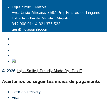
Lojas Smile - Matola
Avd. União Africana, 7587 Prq. Empres do Lingamo
Estrada velha da Matola - Maputo
842 908 914 & 821 375 523
geral@lojassmile.com
Inicio
Lojas Smile
Contacto
Cozinhas por medida
© 2026
Lojas Smile | Proudly Made By: FlexIT
Aceitamos os seguintes meios de pagamento
Cash on Delivery
Visa