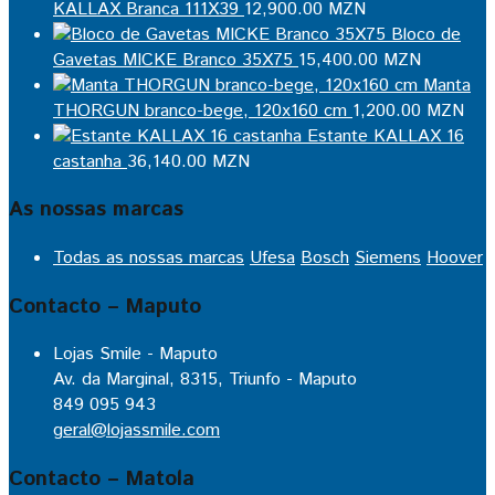
KALLAX Branca 111X39
12,900.00
MZN
Bloco de
Gavetas MICKE Branco 35X75
15,400.00
MZN
Manta
THORGUN branco-bege, 120x160 cm
1,200.00
MZN
Estante KALLAX 16
castanha
36,140.00
MZN
As nossas marcas
Todas as nossas marcas
Ufesa
Bosch
Siemens
Hoover
Contacto – Maputo
Lojas Smile - Maputo
Av. da Marginal, 8315, Triunfo - Maputo
849 095 943
geral@lojassmile.com
Contacto – Matola