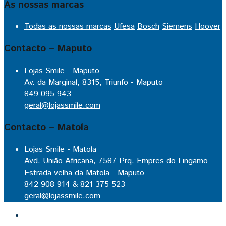
As nossas marcas
Todas as nossas marcas
Ufesa
Bosch
Siemens
Hoover
Contacto – Maputo
Lojas Smile - Maputo
Av. da Marginal, 8315, Triunfo - Maputo
849 095 943
geral@lojassmile.com
Contacto – Matola
Lojas Smile - Matola
Avd. União Africana, 7587 Prq. Empres do Lingamo
Estrada velha da Matola - Maputo
842 908 914 & 821 375 523
geral@lojassmile.com
Inicio