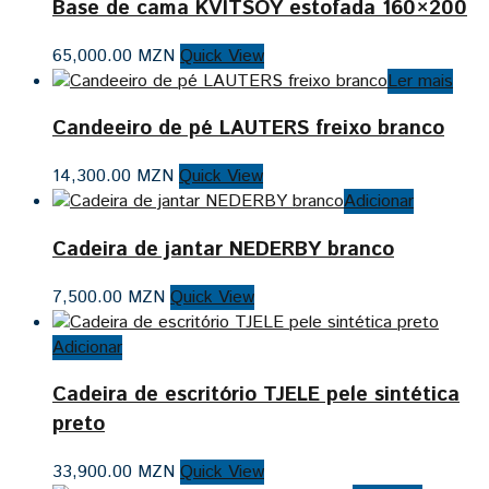
Base de cama KVITSOY estofada 160×200
65,000.00
MZN
Quick View
Ler mais
Candeeiro de pé LAUTERS freixo branco
14,300.00
MZN
Quick View
Adicionar
Cadeira de jantar NEDERBY branco
7,500.00
MZN
Quick View
Adicionar
Cadeira de escritório TJELE pele sintética
preto
33,900.00
MZN
Quick View