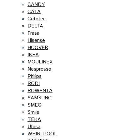
CANDY
CATA
Cetotec
DELTA
Frasa
Hisense
HOOVER
IKEA
MOULINEX
Nespresso
Philips
RODI
ROWENTA
SAMSUNG
SMEG
Smile
TEKA
Ufesa
WHIRLPOOL