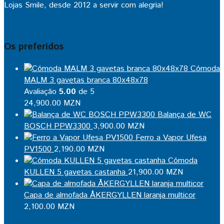
Lojas Smile, desde 2012 a servir com alegria!
Os preferidos
Cómoda
MALM 3 gavetas branca 80x48x78
Avaliação
5.00
de 5
24,900.00
MZN
Balança de WC
BOSCH PPW3300
3,900.00
MZN
Ferro a Vapor Ufesa
PV1500
2,190.00
MZN
Cómoda
KULLEN 5 gavetas castanha
21,900.00
MZN
Capa de almofada ÅKERGYLLEN laranja multicor
2,100.00
MZN