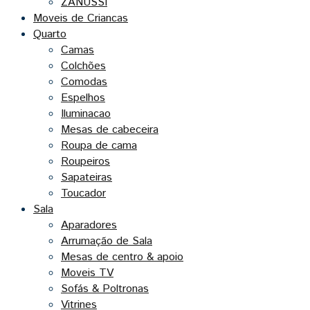
ZANUSSI
Moveis de Criancas
Quarto
Camas
Colchões
Comodas
Espelhos
Iluminacao
Mesas de cabeceira
Roupa de cama
Roupeiros
Sapateiras
Toucador
Sala
Aparadores
Arrumação de Sala
Mesas de centro & apoio
Moveis TV
Sofás & Poltronas
Vitrines