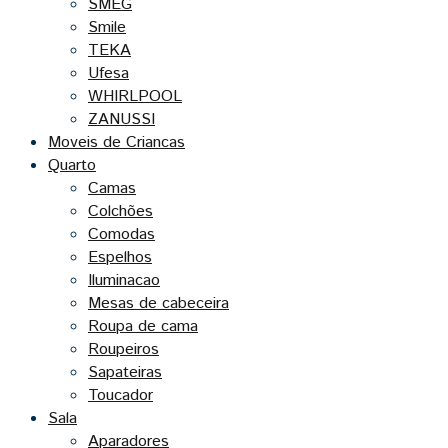
SMEG
Smile
TEKA
Ufesa
WHIRLPOOL
ZANUSSI
Moveis de Criancas
Quarto
Camas
Colchões
Comodas
Espelhos
Iluminacao
Mesas de cabeceira
Roupa de cama
Roupeiros
Sapateiras
Toucador
Sala
Aparadores