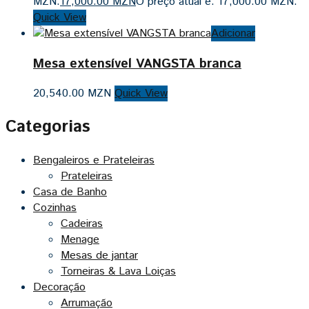
MZN.
17,000.00
MZN
O preço atual é: 17,000.00 MZN.
Quick View
Adicionar
Mesa extensível VANGSTA branca
20,540.00
MZN
Quick View
Categorias
Bengaleiros e Prateleiras
Prateleiras
Casa de Banho
Cozinhas
Cadeiras
Menage
Mesas de jantar
Torneiras & Lava Loiças
Decoração
Arrumação