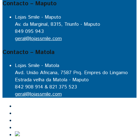
Contacto – Maputo
Lojas Smile - Maputo
Av. da Marginal, 8315, Triunfo - Maputo
849 095 943
geral@lojassmile.com
Contacto – Matola
Lojas Smile - Matola
Avd. União Africana, 7587 Prq. Empres do Lingamo
Estrada velha da Matola - Maputo
842 908 914 & 821 375 523
geral@lojassmile.com
Inicio
Lojas Smile
Contacto
Cozinhas por medida