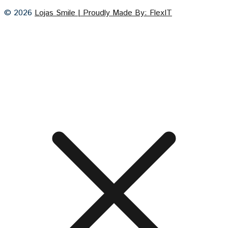
© 2026
Lojas Smile | Proudly Made By: FlexIT
Cash on Delivery
Visa