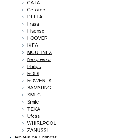
CATA
Cetotec
DELTA
Frasa
Hisense
HOOVER
IKEA
MOULINEX
Nespresso
Philips
RODI
ROWENTA
SAMSUNG
SMEG
Smile
TEKA
Ufesa
WHIRLPOOL
ZANUSSI
Moveis de Criancas