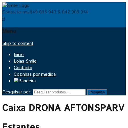
Contacte-nos
849 095 943 & 842 908 914
0
Menu
Skip to content
Inicio
Lojas Smile
Contacto
Cozinhas por medida
Pesquisar por:
Pesquisa
Caixa DRONA AFTONSPARV
Estantes