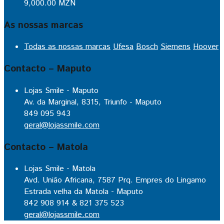
9,000.00
MZN
As nossas marcas
Todas as nossas marcas
Ufesa
Bosch
Siemens
Hoover
Contacto – Maputo
Lojas Smile - Maputo
Av. da Marginal, 8315, Triunfo - Maputo
849 095 943
geral@lojassmile.com
Contacto – Matola
Lojas Smile - Matola
Avd. União Africana, 7587 Prq. Empres do Lingamo
Estrada velha da Matola - Maputo
842 908 914 & 821 375 523
geral@lojassmile.com