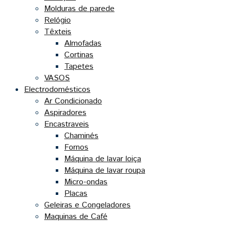
Molduras de parede
Relógio
Têxteis
Almofadas
Cortinas
Tapetes
VASOS
Electrodomésticos
Ar Condicionado
Aspiradores
Encastraveis
Chaminés
Fornos
Máquina de lavar loiça
Máquina de lavar roupa
Micro-ondas
Placas
Geleiras e Congeladores
Maquinas de Café