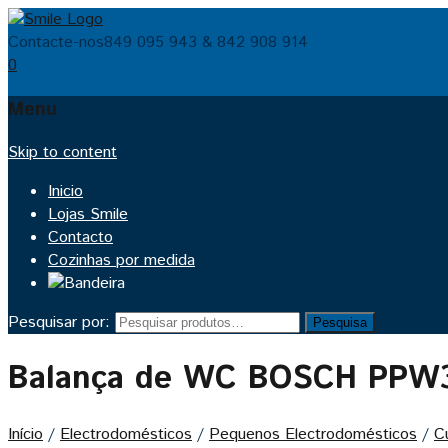
Contacte-nos
849 095 943 & 842 908 914
0
Menu
Skip to content
Inicio
Lojas Smile
Contacto
Cozinhas por medida
Pesquisar por:
Pesquisa
Balança de WC BOSCH PPW
Início
/
Electrodomésticos
/
Pequenos Electrodomésticos
/
C