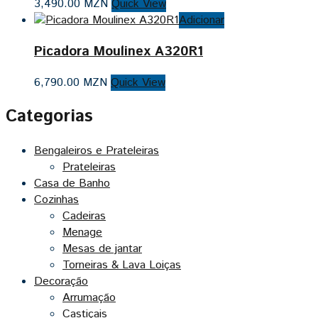
3,490.00
MZN
Quick View
Adicionar
Picadora Moulinex A320R1
6,790.00
MZN
Quick View
Categorias
Bengaleiros e Prateleiras
Prateleiras
Casa de Banho
Cozinhas
Cadeiras
Menage
Mesas de jantar
Torneiras & Lava Loiças
Decoração
Arrumação
Castiçais