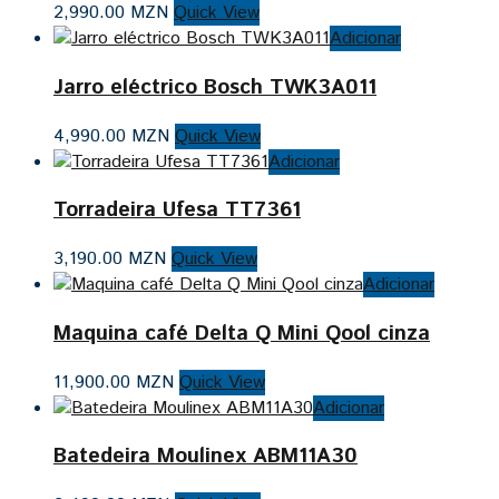
2,990.00
MZN
Quick View
Adicionar
Jarro eléctrico Bosch TWK3A011
4,990.00
MZN
Quick View
Adicionar
Torradeira Ufesa TT7361
3,190.00
MZN
Quick View
Adicionar
Maquina café Delta Q Mini Qool cinza
11,900.00
MZN
Quick View
Adicionar
Batedeira Moulinex ABM11A30