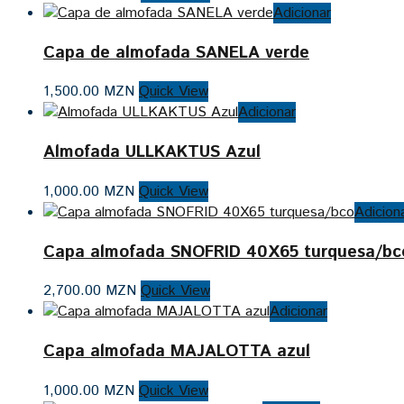
Adicionar
Capa de almofada SANELA verde
1,500.00
MZN
Quick View
Adicionar
Almofada ULLKAKTUS Azul
1,000.00
MZN
Quick View
Adicion
Capa almofada SNOFRID 40X65 turquesa/bc
2,700.00
MZN
Quick View
Adicionar
Capa almofada MAJALOTTA azul
1,000.00
MZN
Quick View