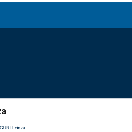
za
GURLI cinza