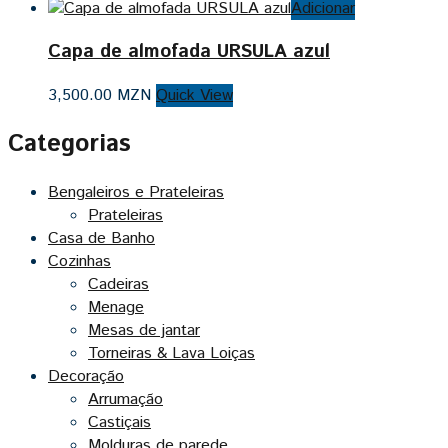
Adicionar
Capa de almofada URSULA azul
3,500.00
MZN
Quick View
Categorias
Bengaleiros e Prateleiras
Prateleiras
Casa de Banho
Cozinhas
Cadeiras
Menage
Mesas de jantar
Torneiras & Lava Loiças
Decoração
Arrumação
Castiçais
Molduras de parede