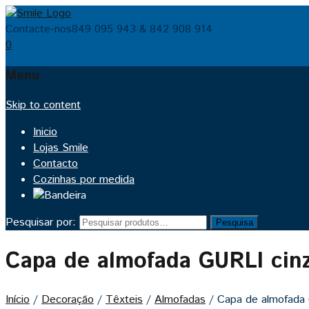
Contacte-nos
849 095 943 & 842 908 914
0
Menu
Skip to content
Inicio
Lojas Smile
Contacto
Cozinhas por medida
Pesquisar por:
Pesquisa
Capa de almofada GURLI cin
Início
/
Decoração
/
Têxteis
/
Almofadas
/
Capa de almofada 