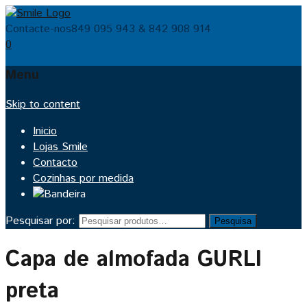
Contacte-nos
849 095 943 & 842 908 914
0
Menu
Skip to content
Inicio
Lojas Smile
Contacto
Cozinhas por medida
Pesquisar por:
Pesquisa
Capa de almofada GURLI
preta