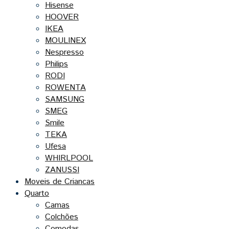
Hisense
HOOVER
IKEA
MOULINEX
Nespresso
Philips
RODI
ROWENTA
SAMSUNG
SMEG
Smile
TEKA
Ufesa
WHIRLPOOL
ZANUSSI
Moveis de Criancas
Quarto
Camas
Colchões
Comodas