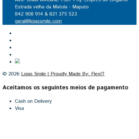
Estrada velha da Matola - Maputo
842 908 914 & 821 375 523
geral@lojassmile.com
Inicio
Lojas Smile
Contacto
Cozinhas por medida
© 2026
Lojas Smile | Proudly Made By: FlexIT
Aceitamos os seguintes meios de pagamento
Cash on Delivery
Visa