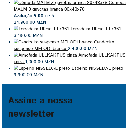
Cómoda
MALM 3 gavetas branca 80x48x78
Avaliação
5.00
de 5
24,900.00
MZN
Torradeira Ufesa TT7361
3,190.00
MZN
Candeeiro
suspenso MELODI branco
2,400.00
MZN
Almofada ULLKAKTUS
cinza
1,000.00
MZN
Espelho NISSEDAL preto
9,900.00
MZN
Assine a nossa
newsletter