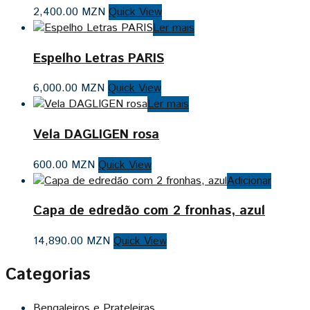
2,400.00
MZN
Quick View
Ler mais
Espelho Letras PARIS
6,000.00
MZN
Quick View
Ler mais
Vela DAGLIGEN rosa
600.00
MZN
Quick View
Adicionar
Capa de edredão com 2 fronhas, azul
14,890.00
MZN
Quick View
Categorias
Bengaleiros e Prateleiras