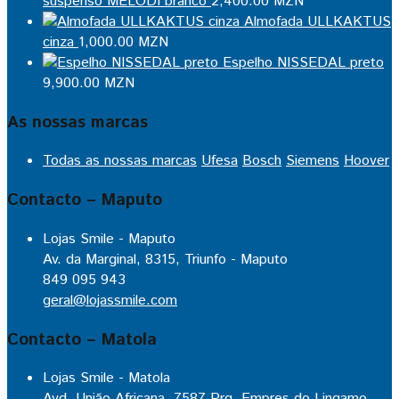
suspenso MELODI branco
2,400.00
MZN
Almofada ULLKAKTUS
cinza
1,000.00
MZN
Espelho NISSEDAL preto
9,900.00
MZN
As nossas marcas
Todas as nossas marcas
Ufesa
Bosch
Siemens
Hoover
Contacto – Maputo
Lojas Smile - Maputo
Av. da Marginal, 8315, Triunfo - Maputo
849 095 943
geral@lojassmile.com
Contacto – Matola
Lojas Smile - Matola
Avd. União Africana, 7587 Prq. Empres do Lingamo