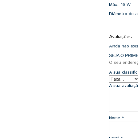
Máx.:
16 W
Diâmetro do a
Avaliações
Ainda não exi
SEJA O PRIM
O seu endereç
A sua classif
A sua avaliaç
Nome
*