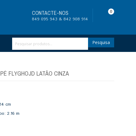
0
CONTACTE-NOS
849 095 943 & 842 908 914
Pesquisa
PÉ FLYGHOJD LATÃO CINZA
24 cm
abo:
2.16 m