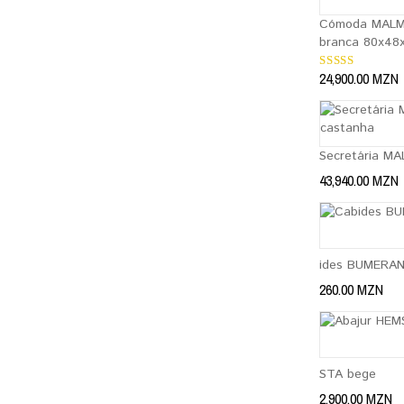
Cómoda MALM
branca 80x48
24,900.00
MZN
Avaliação
5.00
de 5
Secretária M
43,940.00
MZN
ides BUMERAN
260.00
MZN
STA bege
2,900.00
MZN