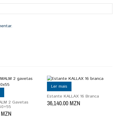
entar.
Ler mais
Estante KALLAX 16 Branca
36,140.00
MZN
LM 2 Gavetas
40×55
MZN