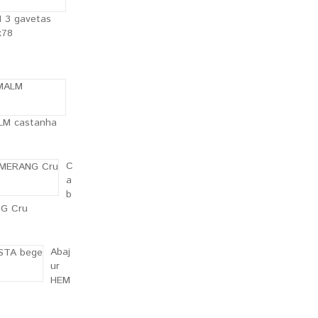
 3 gavetas
x78
ALM castanha
C
a
b
G Cru
Abaj
ur
HEM