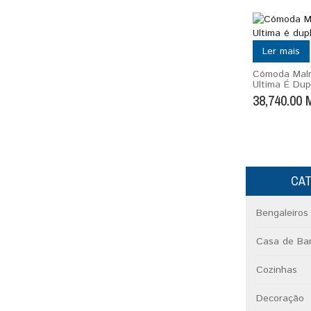
Ler mais
Cómoda Mal
Ultima É Dup
38,740.00
CA
Bengaleiros 
Casa de Ba
Cozinhas
Decoração