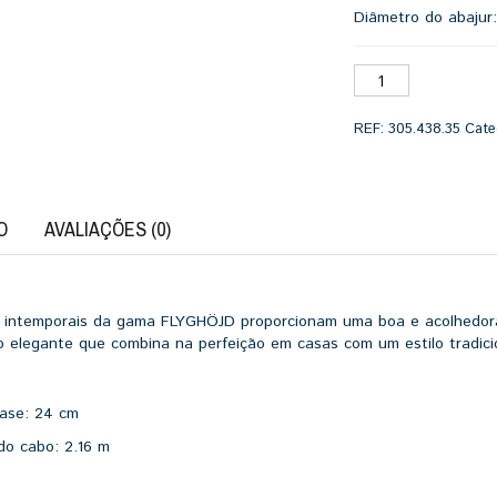
Diâmetro do abajur
REF:
305.438.35
Cate
O
AVALIAÇÕES (0)
 intemporais da gama FLYGHÖJD proporcionam uma boa e acolhedora 
 elegante que combina na perfeição em casas com um estilo tradici
base:
24 cm
do cabo:
2.16 m