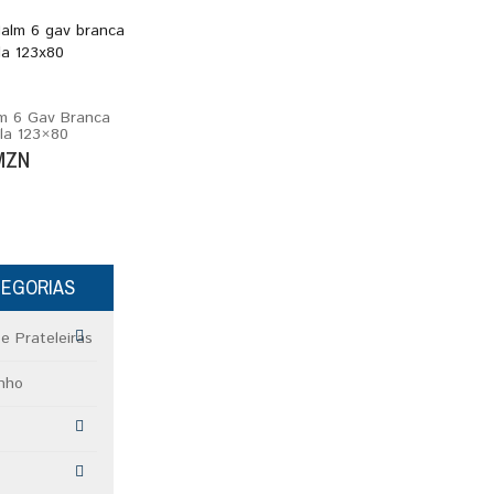
m 6 Gav Branca
la 123×80
MZN
TEGORIAS
e Prateleiras
nho