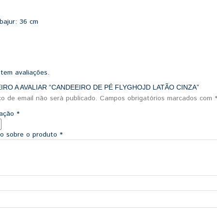
bajur:
36 cm
stem avaliações.
EIRO A AVALIAR “CANDEEIRO DE PÉ FLYGHOJD LATÃO CINZA”
o de email não será publicado.
Campos obrigatórios marcados com
icação
*
ão sobre o produto
*