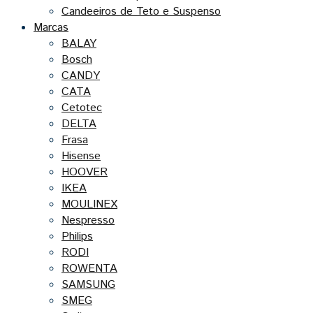
Candeeiros de Teto e Suspenso
Marcas
BALAY
Bosch
CANDY
CATA
Cetotec
DELTA
Frasa
Hisense
HOOVER
IKEA
MOULINEX
Nespresso
Philips
RODI
ROWENTA
SAMSUNG
SMEG