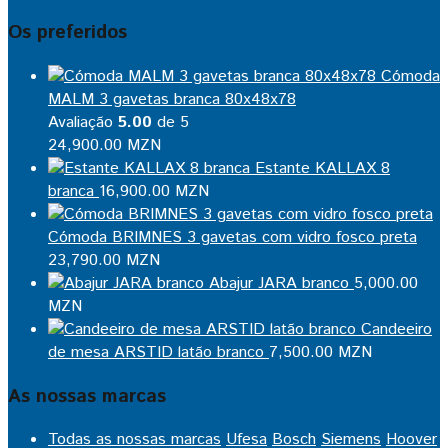
Os preferidos
Cómoda
MALM 3 gavetas branca 80x48x78
Avaliação
5.00
de 5
24,900.00
MZN
Estante KALLAX 8
branca
16,900.00
MZN
Cómoda BRIMNES 3 gavetas com vidro fosco preta
23,790.00
MZN
Abajur JARA branco
5,000.00
MZN
Candeeiro
de mesa ARSTID latão branco
7,500.00
MZN
As nossas marcas
Todas as nossas marcas
Ufesa
Bosch
Siemens
Hoover