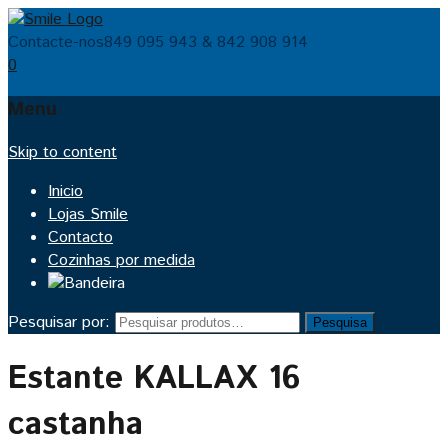
Contacte-nos
849 095 943 & 842 908 914
0
Menu
Skip to content
Inicio
Lojas Smile
Contacto
Cozinhas por medida
Pesquisar por:
Pesquisa
Estante KALLAX 16
castanha