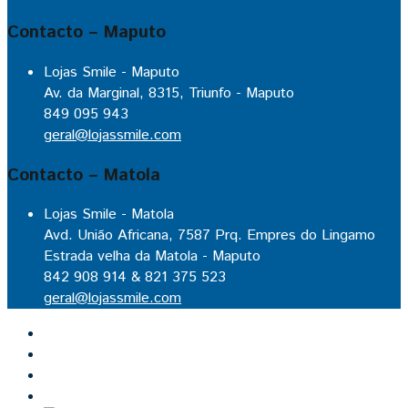
Contacto – Maputo
Lojas Smile - Maputo
Av. da Marginal, 8315, Triunfo - Maputo
849 095 943
geral@lojassmile.com
Contacto – Matola
Lojas Smile - Matola
Avd. União Africana, 7587 Prq. Empres do Lingamo
Estrada velha da Matola - Maputo
842 908 914 & 821 375 523
geral@lojassmile.com
Inicio
Lojas Smile
Contacto
Cozinhas por medida