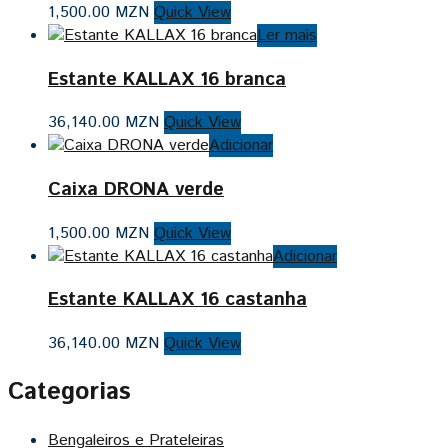
1,500.00
MZN
Quick View
Ler mais
Estante KALLAX 16 branca
36,140.00
MZN
Quick View
Adicionar
Caixa DRONA verde
1,500.00
MZN
Quick View
Adicionar
Estante KALLAX 16 castanha
36,140.00
MZN
Quick View
Categorias
Bengaleiros e Prateleiras