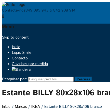
Contacte-nos
849 095 943 & 842 908 914
0
Menu
Skip to content
Inicio
Lojas Smile
Contacto
Cozinhas por medida
Pesquisar por:
Pesquisa
Estante BILLY 80x28x106 br
Início
/
Marcas
/
IKEA
/
Estante BILLY 80x28x106 branco