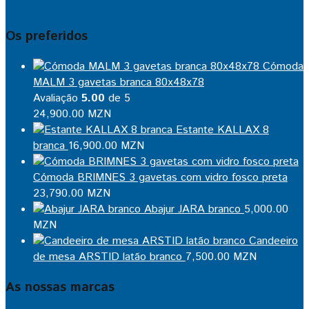
Os preferidos
Cómoda
MALM 3 gavetas branca 80x48x78
Avaliação
5.00
de 5
24,900.00
MZN
Estante KALLAX 8
branca
16,900.00
MZN
Cómoda BRIMNES 3 gavetas com vidro fosco preta
23,790.00
MZN
Abajur JARA branco
5,000.00
MZN
Candeeiro
de mesa ARSTID latão branco
7,500.00
MZN
As nossas marcas