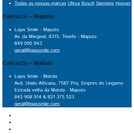
Todas as nossas marcas
Ufesa
Bosch
Siemens
Hoover
Contacto – Maputo
Lojas Smile - Maputo
Av. da Marginal, 8315, Triunfo - Maputo
849 095 943
geral@lojassmile.com
Contacto – Matola
Lojas Smile - Matola
Avd. União Africana, 7587 Prq. Empres do Lingamo
Estrada velha da Matola - Maputo
842 908 914 & 821 375 523
geral@lojassmile.com
Inicio
Lojas Smile
Contacto