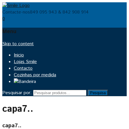
Contacte-nos
849 095 943 & 842 908 914
0
Menu
Skip to content
Inicio
Lojas Smile
Contacto
Cozinhas por medida
Pesquisar por:
Pesquisa
capa7..
capa7..