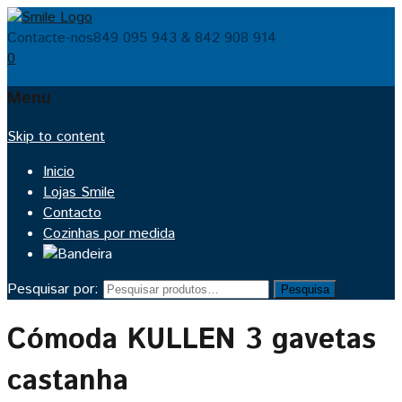
Contacte-nos
849 095 943 & 842 908 914
0
Menu
Skip to content
Inicio
Lojas Smile
Contacto
Cozinhas por medida
Pesquisar por:
Pesquisa
Cómoda KULLEN 3 gavetas
castanha