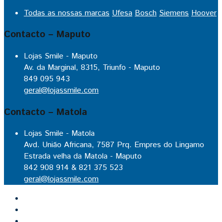
Todas as nossas marcas
Ufesa
Bosch
Siemens
Hoover
Contacto – Maputo
Lojas Smile - Maputo
Av. da Marginal, 8315, Triunfo - Maputo
849 095 943
geral@lojassmile.com
Contacto – Matola
Lojas Smile - Matola
Avd. União Africana, 7587 Prq. Empres do Lingamo
Estrada velha da Matola - Maputo
842 908 914 & 821 375 523
geral@lojassmile.com
Inicio
Lojas Smile
Contacto