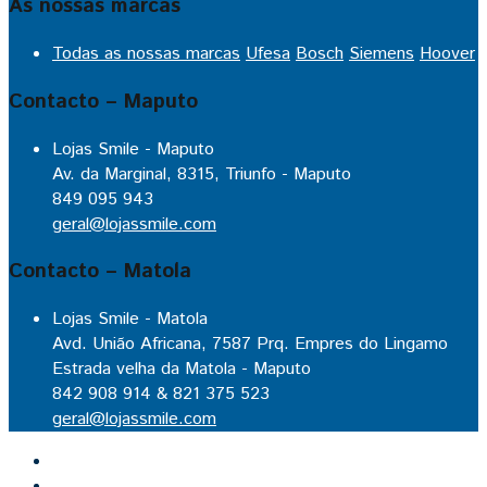
As nossas marcas
Todas as nossas marcas
Ufesa
Bosch
Siemens
Hoover
Contacto – Maputo
Lojas Smile - Maputo
Av. da Marginal, 8315, Triunfo - Maputo
849 095 943
geral@lojassmile.com
Contacto – Matola
Lojas Smile - Matola
Avd. União Africana, 7587 Prq. Empres do Lingamo
Estrada velha da Matola - Maputo
842 908 914 & 821 375 523
geral@lojassmile.com
Inicio
Lojas Smile