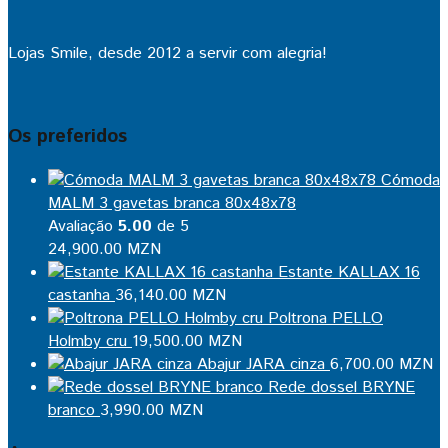
Lojas Smile, desde 2012 a servir com alegria!
Os preferidos
Cómoda
MALM 3 gavetas branca 80x48x78
Avaliação
5.00
de 5
24,900.00
MZN
Estante KALLAX 16
castanha
36,140.00
MZN
Poltrona PELLO
Holmby cru
19,500.00
MZN
Abajur JARA cinza
6,700.00
MZN
Rede dossel BRYNE
branco
3,990.00
MZN