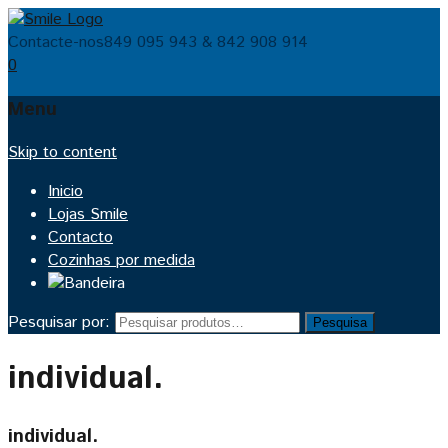
Contacte-nos
849 095 943 & 842 908 914
0
Menu
Skip to content
Inicio
Lojas Smile
Contacto
Cozinhas por medida
Pesquisar por:
Pesquisa
individual.
individual.