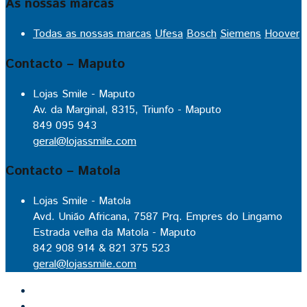
As nossas marcas
Todas as nossas marcas
Ufesa
Bosch
Siemens
Hoover
Contacto – Maputo
Lojas Smile - Maputo
Av. da Marginal, 8315, Triunfo - Maputo
849 095 943
geral@lojassmile.com
Contacto – Matola
Lojas Smile - Matola
Avd. União Africana, 7587 Prq. Empres do Lingamo
Estrada velha da Matola - Maputo
842 908 914 & 821 375 523
geral@lojassmile.com
Inicio
Lojas Smile