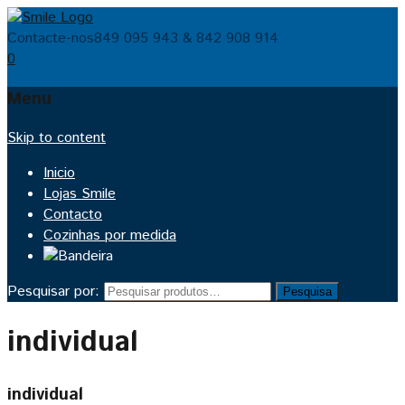
Contacte-nos
849 095 943 & 842 908 914
0
Menu
Skip to content
Inicio
Lojas Smile
Contacto
Cozinhas por medida
Pesquisar por:
Pesquisa
individual
individual