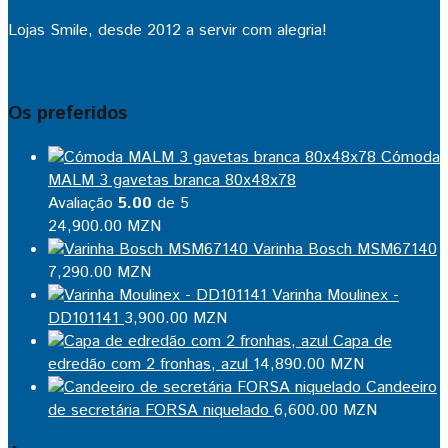
Lojas Smile, desde 2012 a servir com alegria!
Os preferidos
Cómoda
MALM 3 gavetas branca 80x48x78
Avaliação
5.00
de 5
24,900.00
MZN
Varinha Bosch MSM67140
7,290.00
MZN
Varinha Moulinex -
DD101141
3,900.00
MZN
Capa de
edredão com 2 fronhas, azul
14,890.00
MZN
Candeeiro
de secretária FORSA niquelado
6,600.00
MZN