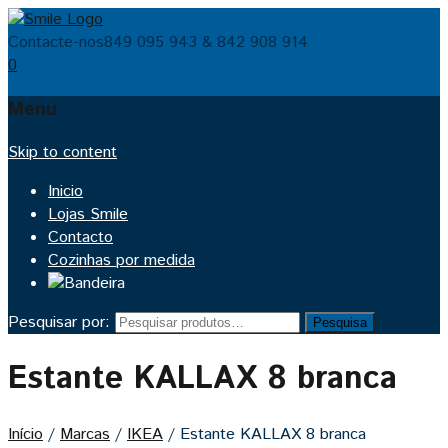
Contacte-nos
849 095 943 & 842 908 914
0
Menu
Skip to content
Inicio
Lojas Smile
Contacto
Cozinhas por medida
Pesquisar por:
Pesquisa
Estante KALLAX 8 branca
Início
/
Marcas
/
IKEA
/
Estante KALLAX 8 branca