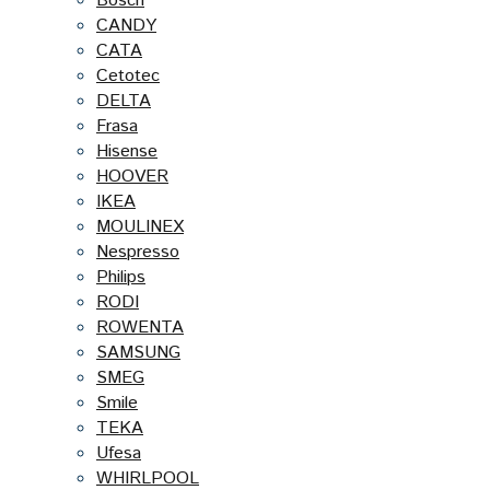
Bosch
CANDY
CATA
Cetotec
DELTA
Frasa
Hisense
HOOVER
IKEA
MOULINEX
Nespresso
Philips
RODI
ROWENTA
SAMSUNG
SMEG
Smile
TEKA
Ufesa
WHIRLPOOL