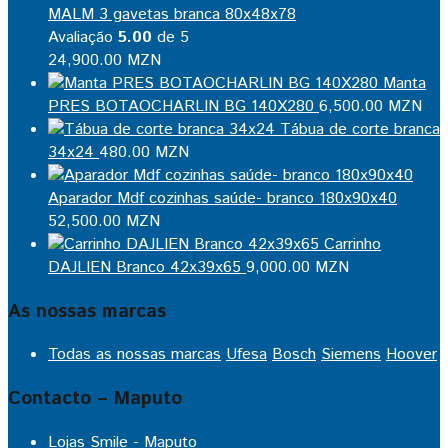
MALM 3 gavetas branca 80x48x78
Avaliação
5.00
de 5
24,900.00
MZN
Manta
PRES BOTAOCHARLIN BG 140X280
6,500.00
MZN
Tábua de corte branca
34x24
480.00
MZN
Aparador Mdf cozinhas saúde- branco 180x90x40
52,500.00
MZN
Carrinho
DAJLIEN Branco 42x39x65
9,000.00
MZN
As nossas marcas
Todas as nossas marcas
Ufesa
Bosch
Siemens
Hoover
Contacto – Maputo
Lojas Smile - Maputo