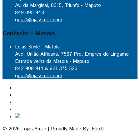
Av. da Marginal, 8315, Triunfo - Maputo
849 095 943
geral@lojassmile.com
Contacto – Matola
Lojas Smile - Matola
Avd. União Africana, 7587 Prq. Empres do Lingamo
Estrada velha da Matola - Maputo
842 908 914 & 821 375 523
geral@lojassmile.com
Inicio
Lojas Smile
Contacto
Cozinhas por medida
© 2026
Lojas Smile | Proudly Made By: FlexIT