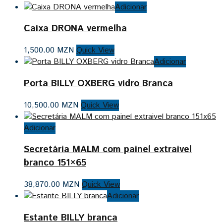
Adicionar
Caixa DRONA vermelha
1,500.00
MZN
Quick View
Adicionar
Porta BILLY OXBERG vidro Branca
10,500.00
MZN
Quick View
Adicionar
Secretária MALM com painel extraivel
branco 151×65
38,870.00
MZN
Quick View
Adicionar
Estante BILLY branca