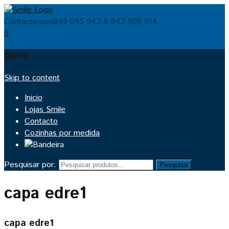
Contacte-nos
849 095 943 & 842 908 914
0
Menu
Skip to content
Inicio
Lojas Smile
Contacto
Cozinhas por medida
Pesquisar por:
Pesquisa
capa edre1
capa edre1