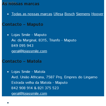
As nossas marcas
Todas as nossas marcas
Ufesa
Bosch
Siemens
Hoover
Contacto – Maputo
Lojas Smile - Maputo
Av. da Marginal, 8315, Triunfo - Maputo
849 095 943
geral@lojassmile.com
Contacto – Matola
Lojas Smile - Matola
Avd. União Africana, 7587 Prq. Empres do Lingamo
Estrada velha da Matola - Maputo
842 908 914 & 821 375 523
geral@lojassmile.com
Inicio