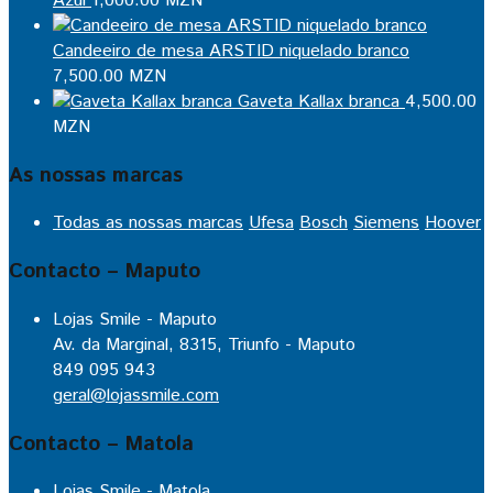
Azul
1,000.00
MZN
Candeeiro de mesa ARSTID niquelado branco
7,500.00
MZN
Gaveta Kallax branca
4,500.00
MZN
As nossas marcas
Todas as nossas marcas
Ufesa
Bosch
Siemens
Hoover
Contacto – Maputo
Lojas Smile - Maputo
Av. da Marginal, 8315, Triunfo - Maputo
849 095 943
geral@lojassmile.com
Contacto – Matola
Lojas Smile - Matola