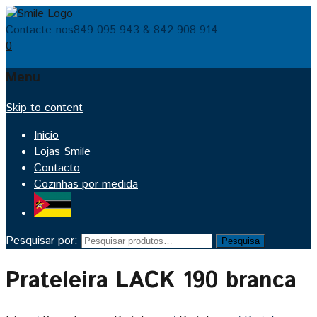
Contacte-nos
849 095 943 & 842 908 914
0
Menu
Skip to content
Inicio
Lojas Smile
Contacto
Cozinhas por medida
Pesquisar por:
Pesquisa
Prateleira LACK 190 branca