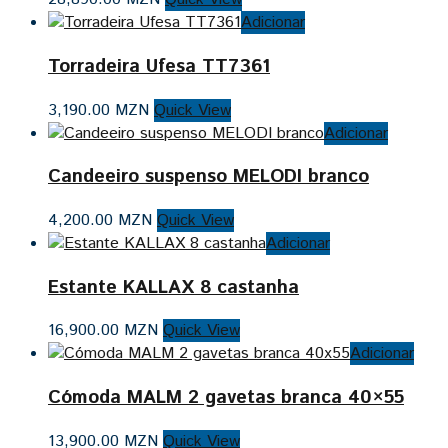
Adicionar
Torradeira Ufesa TT7361
3,190.00
MZN
Quick View
Adicionar
Candeeiro suspenso MELODI branco
4,200.00
MZN
Quick View
Adicionar
Estante KALLAX 8 castanha
16,900.00
MZN
Quick View
Adicionar
Cómoda MALM 2 gavetas branca 40×55
13,900.00
MZN
Quick View