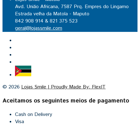
Avd. União Africana, 7587 Prq. Empres do Lingamo
Estrada velha da Matola - Maputo
842 908 914 & 821 375 523
geral@lojassmile.com
Inicio
Lojas Smile
Contacto
Cozinhas por medida
© 2026
Lojas Smile | Proudly Made By: FlexIT
Aceitamos os seguintes meios de pagamento
Cash on Delivery
Visa