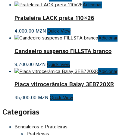
Adicionar
Prateleira LACK preta 110×26
4,000.00
MZN
Quick View
Adicionar
Candeeiro suspenso FILLSTA branco
8,700.00
MZN
Quick View
Adicionar
Placa vitrocerâmica Balay 3EB720XR
35,000.00
MZN
Quick View
Categorias
Bengaleiros e Prateleiras
Prateleiras