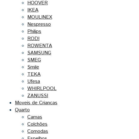
HOOVER
IKEA
MOULINEX
Nespresso
Philips
RODI
ROWENTA
SAMSUNG
SMEG
Smile
TEKA
Ufesa
WHIRLPOOL
ZANUSSI
Moveis de Criancas
Quarto
Camas
Colchões
Comodas
Espelhos