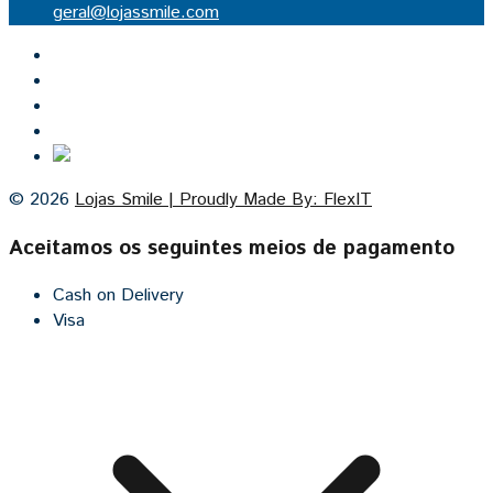
geral@lojassmile.com
Inicio
Lojas Smile
Contacto
Cozinhas por medida
© 2026
Lojas Smile | Proudly Made By: FlexIT
Aceitamos os seguintes meios de pagamento
Cash on Delivery
Visa