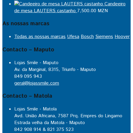
Candeeiro
de mesa LAUTERS castanho
7,500.00
MZN
As nossas marcas
Todas as nossas marcas
Ufesa
Bosch
Siemens
Hoover
Contacto – Maputo
Lojas Smile - Maputo
Av. da Marginal, 8315, Triunfo - Maputo
849 095 943
geral@lojassmile.com
Contacto – Matola
Lojas Smile - Matola
Avd. União Africana, 7587 Prq. Empres do Lingamo
Estrada velha da Matola - Maputo
842 908 914 & 821 375 523