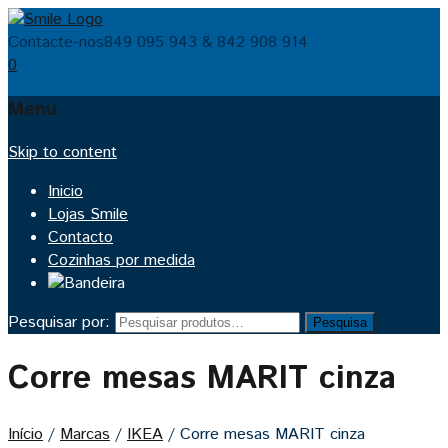
Contacte-nos
849 095 943 & 842 908 914
0
Menu
Skip to content
Inicio
Lojas Smile
Contacto
Cozinhas por medida
Pesquisar por:
Pesquisa
Corre mesas MARIT cinza
Início
/
Marcas
/
IKEA
/
Corre mesas MARIT cinza