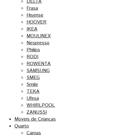
DELTA
Frasa
Hisense
HOOVER
IKEA
MOULINEX
Nespresso
Philips
RODI
ROWENTA
SAMSUNG
SMEG
Smile
TEKA
Ufesa
WHIRLPOOL
ZANUSSI
Moveis de Criancas
Quarto
Camas