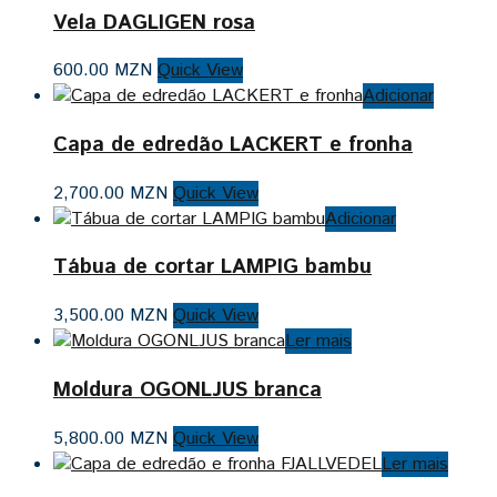
Vela DAGLIGEN rosa
600.00
MZN
Quick View
Adicionar
Capa de edredão LACKERT e fronha
2,700.00
MZN
Quick View
Adicionar
Tábua de cortar LAMPIG bambu
3,500.00
MZN
Quick View
Ler mais
Moldura OGONLJUS branca
5,800.00
MZN
Quick View
Ler mais