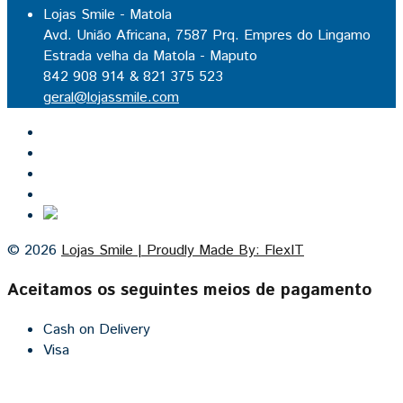
Lojas Smile - Matola
Avd. União Africana, 7587 Prq. Empres do Lingamo
Estrada velha da Matola - Maputo
842 908 914 & 821 375 523
geral@lojassmile.com
Inicio
Lojas Smile
Contacto
Cozinhas por medida
© 2026
Lojas Smile | Proudly Made By: FlexIT
Aceitamos os seguintes meios de pagamento
Cash on Delivery
Visa