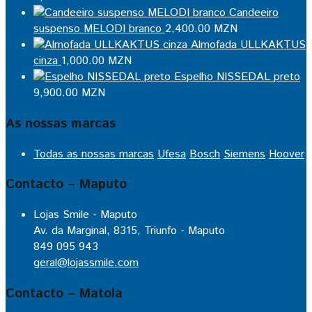
Candeeiro
suspenso MELODI branco
2,400.00
MZN
Almofada ULLKAKTUS
cinza
1,000.00
MZN
Espelho NISSEDAL preto
9,900.00
MZN
As nossas marcas
Todas as nossas marcas
Ufesa
Bosch
Siemens
Hoover
Contacto – Maputo
Lojas Smile - Maputo
Av. da Marginal, 8315, Triunfo - Maputo
849 095 943
geral@lojassmile.com
Contacto – Matola