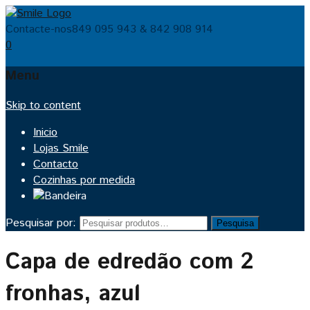
Contacte-nos
849 095 943 & 842 908 914
0
Menu
Skip to content
Inicio
Lojas Smile
Contacto
Cozinhas por medida
Pesquisar por:
Pesquisa
Capa de edredão com 2
fronhas, azul