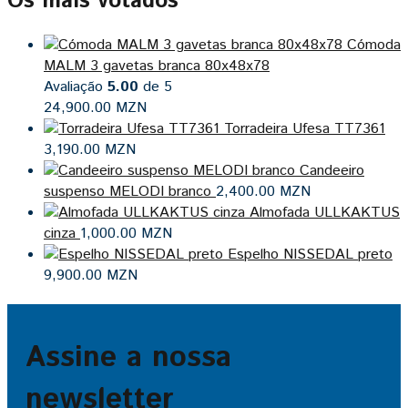
Os mais votados
Cómoda
MALM 3 gavetas branca 80x48x78
Avaliação
5.00
de 5
24,900.00
MZN
Torradeira Ufesa TT7361
3,190.00
MZN
Candeeiro
suspenso MELODI branco
2,400.00
MZN
Almofada ULLKAKTUS
cinza
1,000.00
MZN
Espelho NISSEDAL preto
9,900.00
MZN
Assine a nossa
newsletter