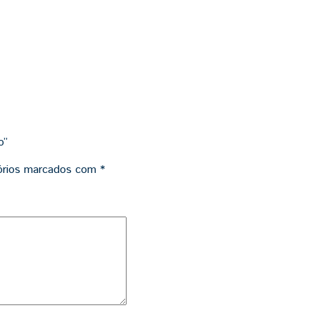
o”
órios marcados com
*