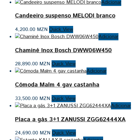
Adicionar
Candeeiro suspenso MELODI branco
4,200.00
MZN
Quick View
Adicionar
Chaminé Inox Bosch DWW06W450
28,890.00
MZN
Quick View
Adicionar
Cómoda Malm 4 gav castanha
33,500.00
MZN
Quick View
Adicionar
Placa a gás 3+1 ZANUSSI ZGG62444XA
24,690.00
MZN
Quick View