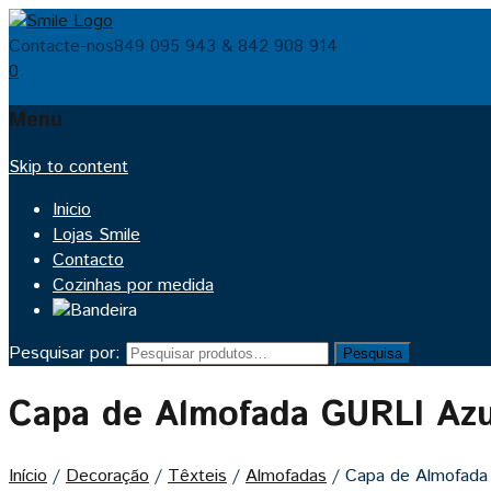
Contacte-nos
849 095 943 & 842 908 914
0
Menu
Skip to content
Inicio
Lojas Smile
Contacto
Cozinhas por medida
Pesquisar por:
Pesquisa
Capa de Almofada GURLI Azu
Início
/
Decoração
/
Têxteis
/
Almofadas
/
Capa de Almofada