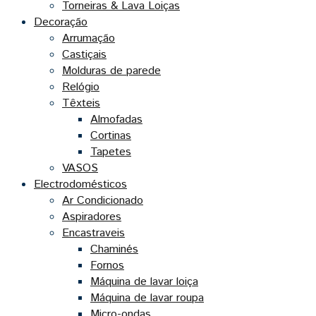
Torneiras & Lava Loiças
Decoração
Arrumação
Castiçais
Molduras de parede
Relógio
Têxteis
Almofadas
Cortinas
Tapetes
VASOS
Electrodomésticos
Ar Condicionado
Aspiradores
Encastraveis
Chaminés
Fornos
Máquina de lavar loiça
Máquina de lavar roupa
Micro-ondas