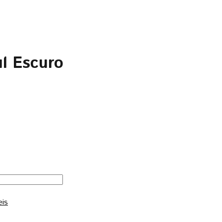
l Escuro
eis