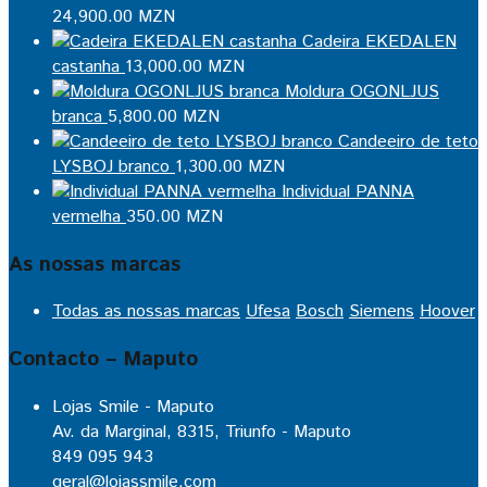
24,900.00
MZN
Cadeira EKEDALEN
castanha
13,000.00
MZN
Moldura OGONLJUS
branca
5,800.00
MZN
Candeeiro de teto
LYSBOJ branco
1,300.00
MZN
Individual PANNA
vermelha
350.00
MZN
As nossas marcas
Todas as nossas marcas
Ufesa
Bosch
Siemens
Hoover
Contacto – Maputo
Lojas Smile - Maputo
Av. da Marginal, 8315, Triunfo - Maputo
849 095 943
geral@lojassmile.com