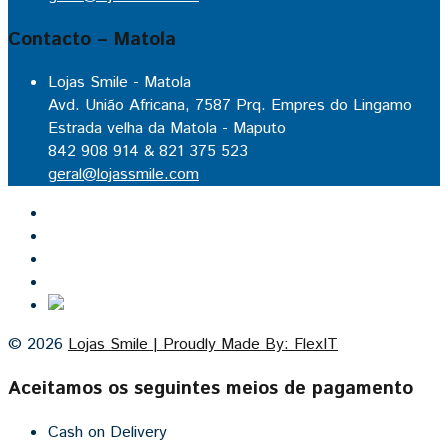
Contacto – Matola
Lojas Smile - Matola
Avd. União Africana, 7587 Prq. Empres do Lingamo
Estrada velha da Matola - Maputo
842 908 914 & 821 375 523
geral@lojassmile.com
Inicio
Lojas Smile
Contacto
Cozinhas por medida
© 2026
Lojas Smile | Proudly Made By: FlexIT
Aceitamos os seguintes meios de pagamento
Cash on Delivery