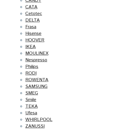
CANDY
CATA
Cetotec
DELTA
Frasa
Hisense
HOOVER
IKEA
MOULINEX
Nespresso
Philips
RODI
ROWENTA
SAMSUNG
SMEG
Smile
TEKA
Ufesa
WHIRLPOOL
ZANUSSI