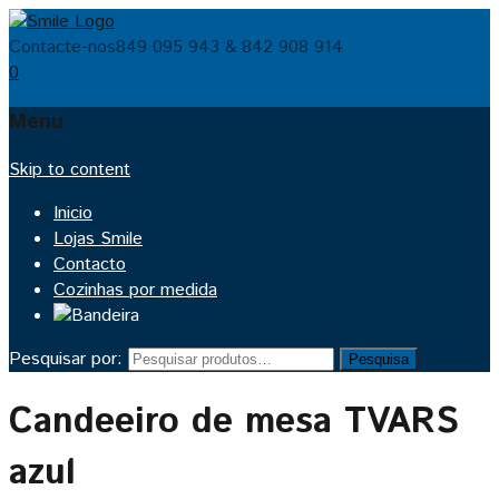
Contacte-nos
849 095 943 & 842 908 914
0
Menu
Skip to content
Inicio
Lojas Smile
Contacto
Cozinhas por medida
Pesquisar por:
Pesquisa
Candeeiro de mesa TVARS
azul