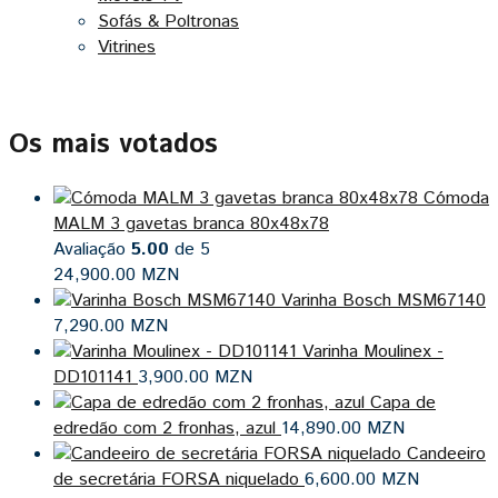
Sofás & Poltronas
Vitrines
Os mais votados
Cómoda
MALM 3 gavetas branca 80x48x78
Avaliação
5.00
de 5
24,900.00
MZN
Varinha Bosch MSM67140
7,290.00
MZN
Varinha Moulinex -
DD101141
3,900.00
MZN
Capa de
edredão com 2 fronhas, azul
14,890.00
MZN
Candeeiro
de secretária FORSA niquelado
6,600.00
MZN