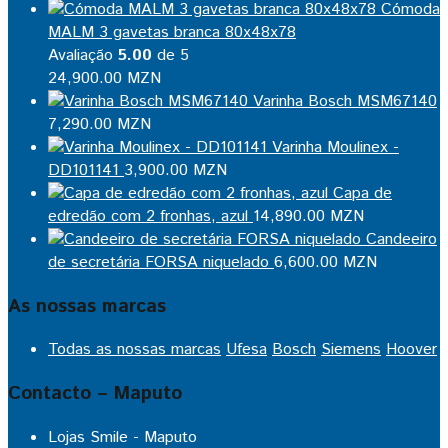
Cómoda
MALM 3 gavetas branca 80x48x78
Avaliação
5.00
de 5
24,900.00
MZN
Varinha Bosch MSM67140
7,290.00
MZN
Varinha Moulinex -
DD101141
3,900.00
MZN
Capa de
edredão com 2 fronhas, azul
14,890.00
MZN
Candeeiro
de secretária FORSA niquelado
6,600.00
MZN
As nossas marcas
Todas as nossas marcas
Ufesa
Bosch
Siemens
Hoover
Contacto – Maputo
Lojas Smile - Maputo