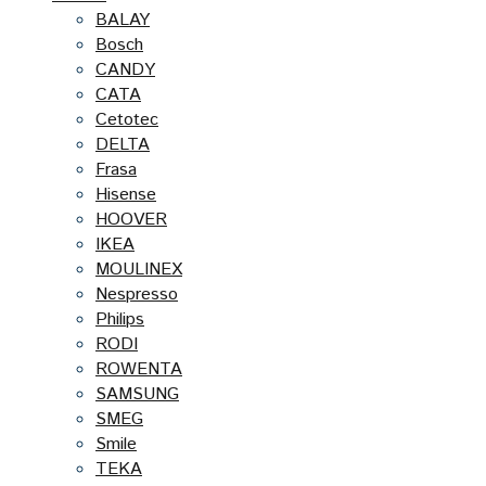
BALAY
Bosch
CANDY
CATA
Cetotec
DELTA
Frasa
Hisense
HOOVER
IKEA
MOULINEX
Nespresso
Philips
RODI
ROWENTA
SAMSUNG
SMEG
Smile
TEKA