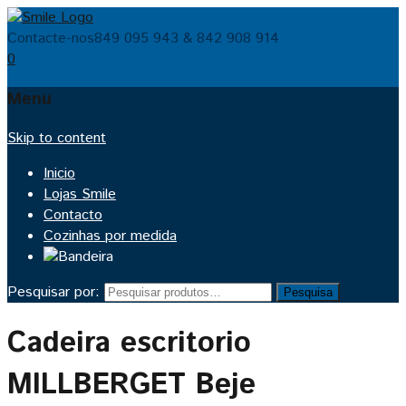
Contacte-nos
849 095 943 & 842 908 914
0
Menu
Skip to content
Inicio
Lojas Smile
Contacto
Cozinhas por medida
Pesquisar por:
Pesquisa
Cadeira escritorio
MILLBERGET Beje