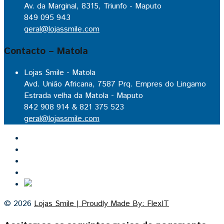
Av. da Marginal, 8315, Triunfo - Maputo
849 095 943
geral@lojassmile.com
Contacto – Matola
Lojas Smile - Matola
Avd. União Africana, 7587 Prq. Empres do Lingamo
Estrada velha da Matola - Maputo
842 908 914 & 821 375 523
geral@lojassmile.com
Inicio
Lojas Smile
Contacto
Cozinhas por medida
© 2026
Lojas Smile | Proudly Made By: FlexIT