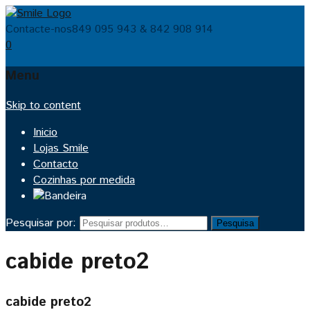
Contacte-nos
849 095 943 & 842 908 914
0
Menu
Skip to content
Inicio
Lojas Smile
Contacto
Cozinhas por medida
Pesquisar por:
Pesquisa
cabide preto2
cabide preto2