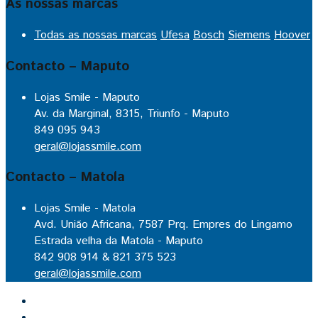
As nossas marcas
Todas as nossas marcas
Ufesa
Bosch
Siemens
Hoover
Contacto – Maputo
Lojas Smile - Maputo
Av. da Marginal, 8315, Triunfo - Maputo
849 095 943
geral@lojassmile.com
Contacto – Matola
Lojas Smile - Matola
Avd. União Africana, 7587 Prq. Empres do Lingamo
Estrada velha da Matola - Maputo
842 908 914 & 821 375 523
geral@lojassmile.com
Inicio
Lojas Smile