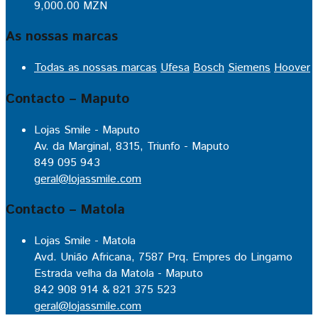
9,000.00
MZN
As nossas marcas
Todas as nossas marcas
Ufesa
Bosch
Siemens
Hoover
Contacto – Maputo
Lojas Smile - Maputo
Av. da Marginal, 8315, Triunfo - Maputo
849 095 943
geral@lojassmile.com
Contacto – Matola
Lojas Smile - Matola
Avd. União Africana, 7587 Prq. Empres do Lingamo
Estrada velha da Matola - Maputo
842 908 914 & 821 375 523
geral@lojassmile.com