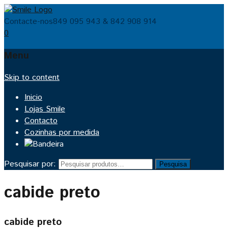
Contacte-nos
849 095 943 & 842 908 914
0
Menu
Skip to content
Inicio
Lojas Smile
Contacto
Cozinhas por medida
Pesquisar por:
Pesquisa
cabide preto
cabide preto