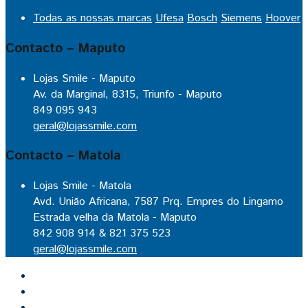
Todas as nossas marcas
Ufesa
Bosch
Siemens
Hoover
Contacto – Maputo
Lojas Smile - Maputo
Av. da Marginal, 8315, Triunfo - Maputo
849 095 943
geral@lojassmile.com
Contacto – Matola
Lojas Smile - Matola
Avd. União Africana, 7587 Prq. Empres do Lingamo
Estrada velha da Matola - Maputo
842 908 914 & 821 375 523
geral@lojassmile.com
Inicio
Lojas Smile
Contacto