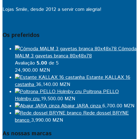
Lojas Smile, desde 2012 a servir com alegria!
Os preferidos
Cómoda
MALM 3 gavetas branca 80x48x78
Avaliação
5.00
de 5
24,900.00
MZN
Estante KALLAX 16
castanha
36,140.00
MZN
Poltrona PELLO
Holmby cru
19,500.00
MZN
Abajur JARA cinza
6,700.00
MZN
Rede dossel BRYNE
branco
3,990.00
MZN
As nossas marcas