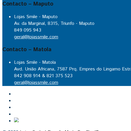
Contacto – Maputo
Lojas Smile - Maputo
Av. da Marginal, 8315, Triunfo - Maputo
849 095 943
geral@lojassmile.com
Contacto – Matola
Lojas Smile - Matola
Avd. União Africana, 7587 Prq. Empres do Lingamo Estr
842 908 914 & 821 375 523
geral@lojassmile.com
Inicio
Lojas Smile
Contacto
Cozinhas por medida