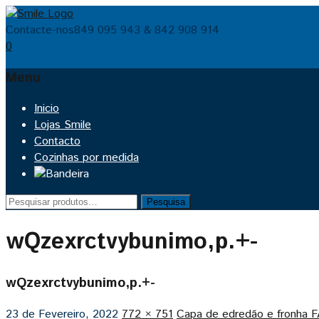
Contacte-nos
849 095 943 & 842 908 914
0
Menu
Skip
Inicio
to
Lojas Smile
content
Contacto
Cozinhas por medida
Pesquisar
Pesquisa
por:
wQzexrctvybunimo,p.+-
wQzexrctvybunimo,p.+-
23 de Fevereiro, 2022
772 × 751
Capa de edredão e fronh