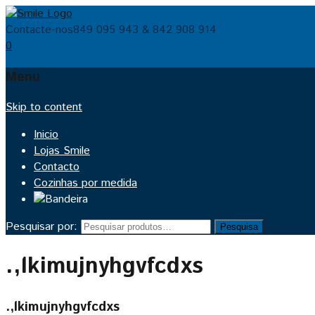
Contacte-nos
849 095 943 & 842 908 914
0
Menu
Skip to content
Inicio
Lojas Smile
Contacto
Cozinhas por medida
Pesquisar por:
Pesquisa
.,lkimujnyhgvfcdxs
.,lkimujnyhgvfcdxs