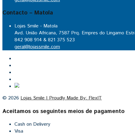
Contacto – Matola
Lojas Smile - Matola
Avd. União Africana, 7587 Prq. Empres do Lingamo Estr
842 908 914 & 821 375 523
geral@lojassmile.com
Inicio
Lojas Smile
Contacto
Cozinhas por medida
© 2026
Lojas Smile | Proudly Made By: FlexIT
Aceitamos os seguintes meios de pagamento
Cash on Delivery
Visa