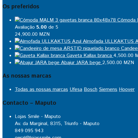
Os preferidos
Cómoda 
Avaliação
5.00
de 5
24,900.00
MZN
Almofada ULLKAKTUS A
Candee
Gaveta Kallax branca
4,500.00
M
Abajur JARA bege
2,500.00
MZN
As nossas marcas
Todas as nossas marcas
Ufesa
Bosch
Siemens
Hoover
Contacto – Maputo
Lojas Smile - Maputo
Av. da Marginal, 8315, Triunfo - Maputo
849 095 943
geral@lojassmile.com