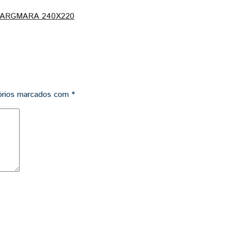
a FARGMARA 240X220
órios marcados com
*