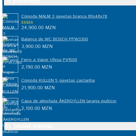
Os preferidos
Cómoda MALM 3 gavetas branca 80x48x78
24,900.00
MZN
Avaliação
5.00
de 5
Balança de WC BOSCH PPW3300
3,900.00
MZN
Ferro a Vapor Ufesa PV1500
2,190.00
MZN
Cómoda KULLEN 5 gavetas castanha
21,900.00
MZN
Capa de almofada ÅKERGYLLEN laranja multicor
2,100.00
MZN
As nossas marcas