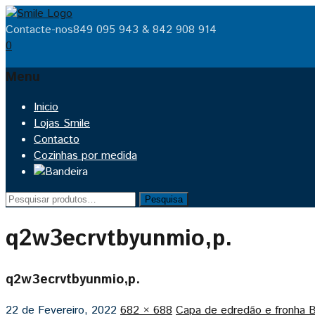
Contacte-nos
849 095 943 & 842 908 914
0
Menu
Skip
Inicio
to
Lojas Smile
content
Contacto
Cozinhas por medida
Pesquisar
Pesquisa
por:
q2w3ecrvtbyunmio,p.
q2w3ecrvtbyunmio,p.
22 de Fevereiro, 2022
682 × 688
Capa de edredão e fronh