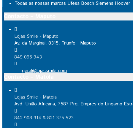
Todas as nossas marcas
Ufesa
Bosch
Siemens
Hoover
Contacto – Maputo
Lojas Smile - Maputo
Av. da Marginal, 8315, Triunfo - Maputo
849 095 943
geral@lojassmile.com
Contacto – Matola
Lojas Smile - Matola
Avd. União Africana, 7587 Prq. Empres do Lingamo Estr
842 908 914 & 821 375 523
geral@lojassmile.com