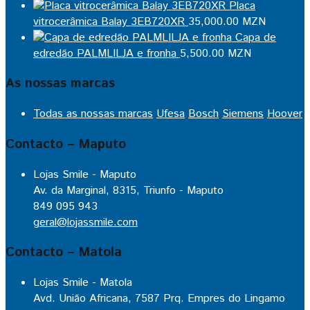
Placa
vitrocerâmica Balay 3EB720XR
35,000.00
MZN
Capa de
edredão PALMLILJA e fronha
5,500.00
MZN
As nossas marcas
Todas as nossas marcas
Ufesa
Bosch
Siemens
Hoover
Contacto – Maputo
Lojas Smile - Maputo
Av. da Marginal, 8315, Triunfo - Maputo
849 095 943
geral@lojassmile.com
Contacto – Matola
Lojas Smile - Matola
Avd. União Africana, 7587 Prq. Empres do Lingamo