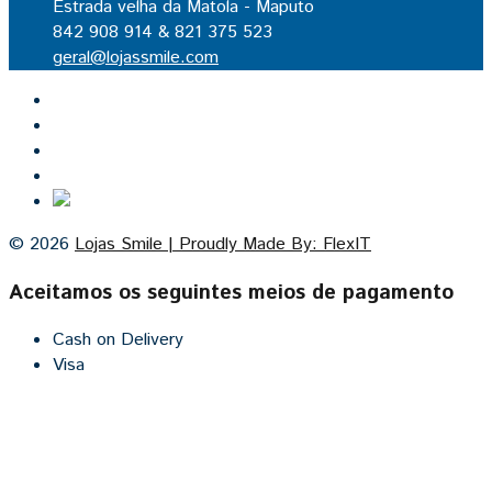
Estrada velha da Matola - Maputo
842 908 914 & 821 375 523
geral@lojassmile.com
Inicio
Lojas Smile
Contacto
Cozinhas por medida
© 2026
Lojas Smile | Proudly Made By: FlexIT
Aceitamos os seguintes meios de pagamento
Cash on Delivery
Visa