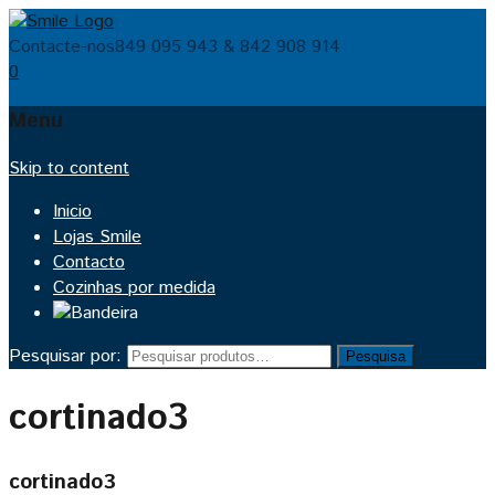
Contacte-nos
849 095 943 & 842 908 914
0
Menu
Skip to content
Inicio
Lojas Smile
Contacto
Cozinhas por medida
Pesquisar por:
Pesquisa
cortinado3
cortinado3