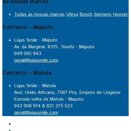
As nossas marcas
Todas as nossas marcas
Ufesa
Bosch
Siemens
Hoover
Contacto – Maputo
Lojas Smile - Maputo
Av. da Marginal, 8315, Triunfo - Maputo
849 095 943
geral@lojassmile.com
Contacto – Matola
Lojas Smile - Matola
Avd. União Africana, 7587 Prq. Empres do Lingamo
Estrada velha da Matola - Maputo
842 908 914 & 821 375 523
geral@lojassmile.com
Inicio
Lojas Smile