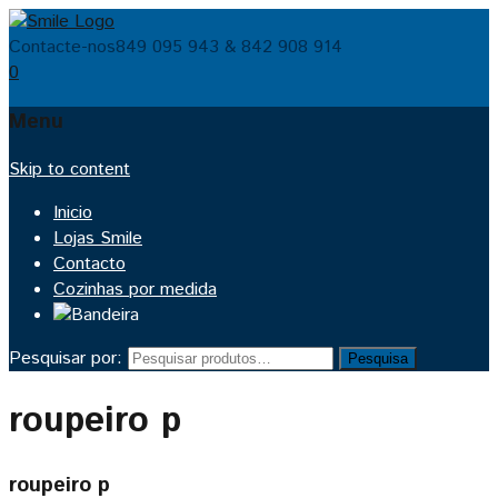
Contacte-nos
849 095 943 & 842 908 914
0
Menu
Skip to content
Inicio
Lojas Smile
Contacto
Cozinhas por medida
Pesquisar por:
Pesquisa
roupeiro p
roupeiro p