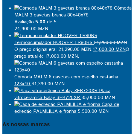
Cómoda
MALM 3 gavetas branca 80x48x78
Avaliação
5.00
de 5
24,900.00
MZN
Termoacumulador HOOVER TR80RS
21,290.00
MZN
O preço original era: 21,290.00 MZN.
17,000.00
MZN
O
preço atual é: 17,000.00 MZN.
Cómoda MALM 6 gavetas com espelho castanha
123x40
41,390.00
MZN
Placa
vitrocerâmica Balay 3EB720XR
35,000.00
MZN
Capa de
edredão PALMLILJA e fronha
5,500.00
MZN
As nossas marcas