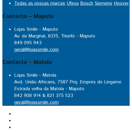
Todas as nossas marcas
Ufesa
Bosch
Siemens
Hoover
Contacto – Maputo
Lojas Smile - Maputo
Av. da Marginal, 8315, Triunfo - Maputo
849 095 943
geral@lojassmile.com
Contacto – Matola
Lojas Smile - Matola
Avd. União Africana, 7587 Prq. Empres do Lingamo
Estrada velha da Matola - Maputo
842 908 914 & 821 375 523
geral@lojassmile.com
Inicio
Lojas Smile
Contacto