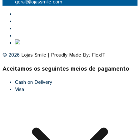
geral@lojassmile.com
Inicio
Lojas Smile
Contacto
Cozinhas por medida
© 2026
Lojas Smile | Proudly Made By: FlexIT
Aceitamos os seguintes meios de pagamento
Cash on Delivery
Visa