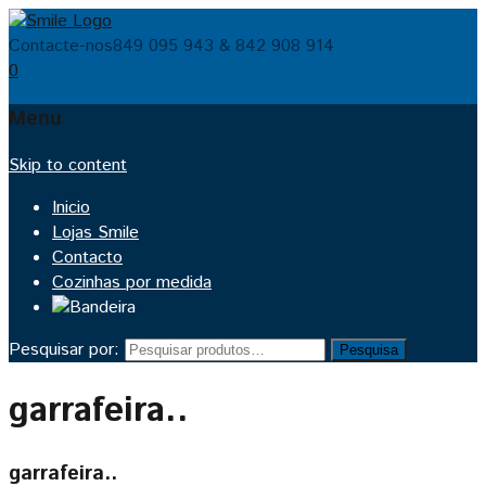
Contacte-nos
849 095 943 & 842 908 914
0
Menu
Skip to content
Inicio
Lojas Smile
Contacto
Cozinhas por medida
Pesquisar por:
Pesquisa
garrafeira..
garrafeira..