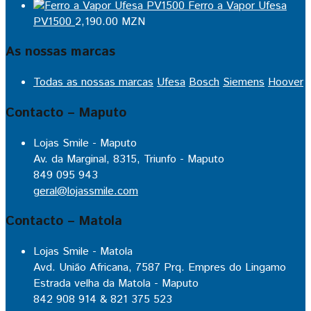
Ferro a Vapor Ufesa
PV1500
2,190.00
MZN
As nossas marcas
Todas as nossas marcas
Ufesa
Bosch
Siemens
Hoover
Contacto – Maputo
Lojas Smile - Maputo
Av. da Marginal, 8315, Triunfo - Maputo
849 095 943
geral@lojassmile.com
Contacto – Matola
Lojas Smile - Matola
Avd. União Africana, 7587 Prq. Empres do Lingamo
Estrada velha da Matola - Maputo
842 908 914 & 821 375 523