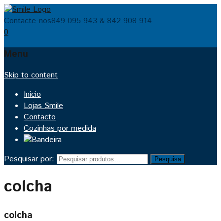
Contacte-nos
849 095 943 & 842 908 914
0
Menu
Skip to content
Inicio
Lojas Smile
Contacto
Cozinhas por medida
Pesquisar por:
Pesquisa
colcha
colcha