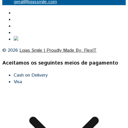
geral@lojassmile.com
Inicio
Lojas Smile
Contacto
Cozinhas por medida
© 2026
Lojas Smile | Proudly Made By: FlexIT
Aceitamos os seguintes meios de pagamento
Cash on Delivery
Visa