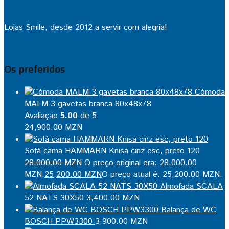
Lojas Smile, desde 2012 a servir com alegria!
Os preferidos
Cómoda
MALM 3 gavetas branca 80x48x78
Avaliação
5.00
de 5
24,900.00
MZN
Sofá cama HAMMARN Knisa cinz esc, preto 120
28,000.00
MZN
O preço original era: 28,000.00
MZN.
25,200.00
MZN
O preço atual é: 25,200.00 MZN.
Almofada SCALA
52 NATS 30X50
3,400.00
MZN
Balança de WC
BOSCH PPW3300
3,900.00
MZN