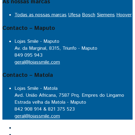
As nossas marcas
Todas as nossas marcas
Ufesa
Bosch
Siemens
Hoover
Contacto – Maputo
Lojas Smile - Maputo
Av. da Marginal, 8315, Triunfo - Maputo
849 095 943
geral@lojassmile.com
Contacto – Matola
Lojas Smile - Matola
Avd. União Africana, 7587 Prq. Empres do Lingamo
Estrada velha da Matola - Maputo
842 908 914 & 821 375 523
geral@lojassmile.com
Inicio
Lojas Smile