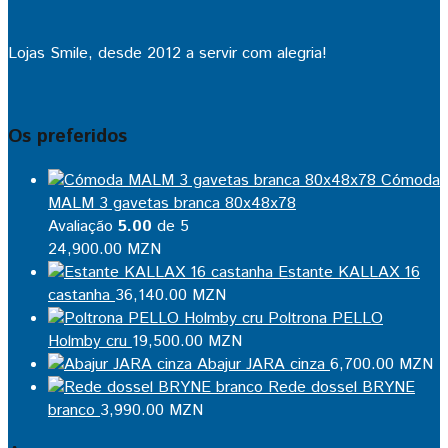
Lojas Smile, desde 2012 a servir com alegria!
Os preferidos
Cómoda
MALM 3 gavetas branca 80x48x78
Avaliação
5.00
de 5
24,900.00
MZN
Estante KALLAX 16
castanha
36,140.00
MZN
Poltrona PELLO
Holmby cru
19,500.00
MZN
Abajur JARA cinza
6,700.00
MZN
Rede dossel BRYNE
branco
3,990.00
MZN