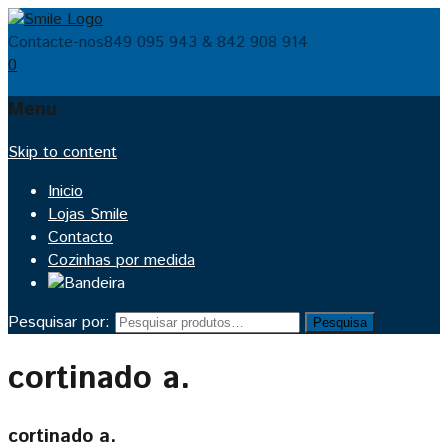
Contacte-nos
849 095 943 & 842 908 914
0
Menu
Skip to content
Inicio
Lojas Smile
Contacto
Cozinhas por medida
Pesquisar por:
Pesquisa
cortinado a.
cortinado a.