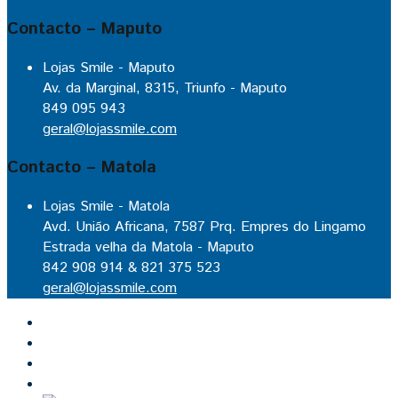
Contacto – Maputo
Lojas Smile - Maputo
Av. da Marginal, 8315, Triunfo - Maputo
849 095 943
geral@lojassmile.com
Contacto – Matola
Lojas Smile - Matola
Avd. União Africana, 7587 Prq. Empres do Lingamo
Estrada velha da Matola - Maputo
842 908 914 & 821 375 523
geral@lojassmile.com
Inicio
Lojas Smile
Contacto
Cozinhas por medida