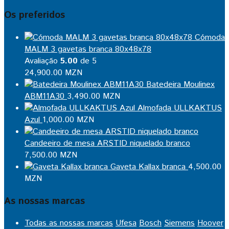
Os preferidos
Cómoda
MALM 3 gavetas branca 80x48x78
Avaliação
5.00
de 5
24,900.00
MZN
Batedeira Moulinex
ABM11A30
3,490.00
MZN
Almofada ULLKAKTUS
Azul
1,000.00
MZN
Candeeiro de mesa ARSTID niquelado branco
7,500.00
MZN
Gaveta Kallax branca
4,500.00
MZN
As nossas marcas
Todas as nossas marcas
Ufesa
Bosch
Siemens
Hoover