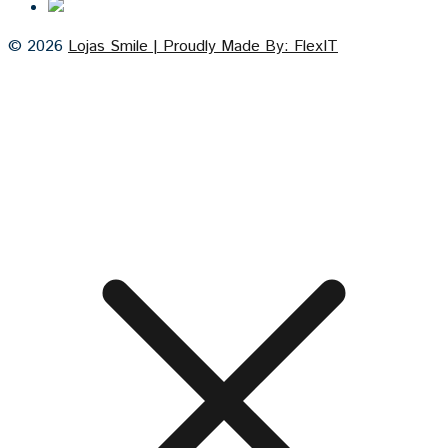
© 2026
Lojas Smile | Proudly Made By: FlexIT
Cash on Delivery
Visa