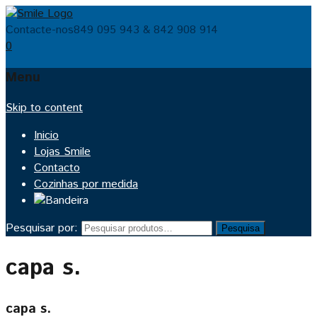
Contacte-nos
849 095 943 & 842 908 914
0
Menu
Skip to content
Inicio
Lojas Smile
Contacto
Cozinhas por medida
Pesquisar por:
Pesquisa
capa s.
capa s.