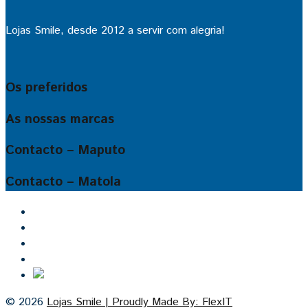
Lojas Smile, desde 2012 a servir com alegria!
Os preferidos
As nossas marcas
Contacto – Maputo
Contacto – Matola
Inicio
Lojas Smile
Contacto
Cozinhas por medida
© 2026
Lojas Smile | Proudly Made By: FlexIT