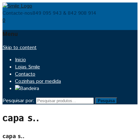
Contacte-nos
849 095 943 & 842 908 914
0
Menu
Skip to content
Inicio
Lojas Smile
Contacto
Cozinhas por medida
Pesquisar por:
Pesquisa
capa s..
capa s..