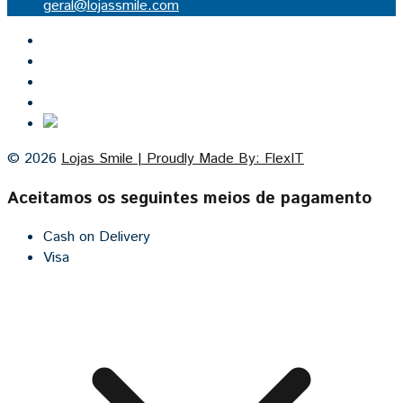
geral@lojassmile.com
Inicio
Lojas Smile
Contacto
Cozinhas por medida
© 2026
Lojas Smile | Proudly Made By: FlexIT
Aceitamos os seguintes meios de pagamento
Cash on Delivery
Visa