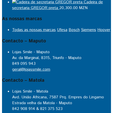
Cadeira de
secretaria GREGOR preta
20,300.00
MZN
As nossas marcas
Todas as nossas marcas
Ufesa
Bosch
Siemens
Hoover
Contacto – Maputo
Lojas Smile - Maputo
Av. da Marginal, 8315, Triunfo - Maputo
849 095 943
geral@lojassmile.com
Contacto – Matola
Lojas Smile - Matola
Avd. União Africana, 7587 Prq. Empres do Lingamo
Estrada velha da Matola - Maputo
842 908 914 & 821 375 523