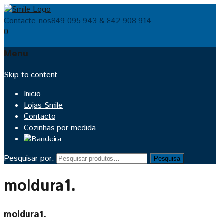
Contacte-nos
849 095 943 & 842 908 914
0
Menu
Skip to content
Inicio
Lojas Smile
Contacto
Cozinhas por medida
Pesquisar por:
Pesquisa
moldura1.
moldura1.