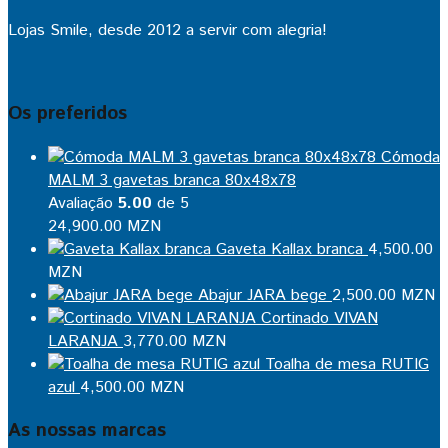
Lojas Smile, desde 2012 a servir com alegria!
Os preferidos
Cómoda
MALM 3 gavetas branca 80x48x78
Avaliação
5.00
de 5
24,900.00
MZN
Gaveta Kallax branca
4,500.00
MZN
Abajur JARA bege
2,500.00
MZN
Cortinado VIVAN
LARANJA
3,770.00
MZN
Toalha de mesa RUTIG
azul
4,500.00
MZN
As nossas marcas