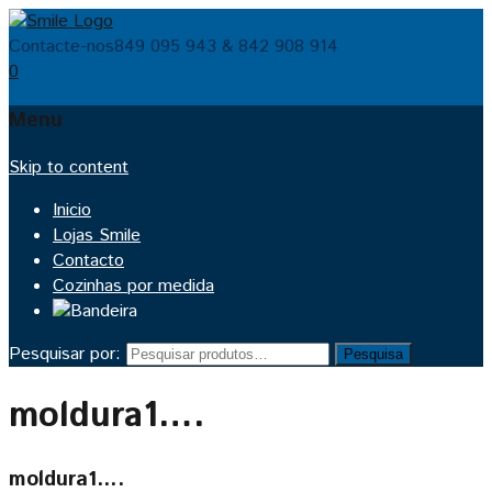
Contacte-nos
849 095 943 & 842 908 914
0
Menu
Skip to content
Inicio
Lojas Smile
Contacto
Cozinhas por medida
Pesquisar por:
Pesquisa
moldura1….
moldura1….