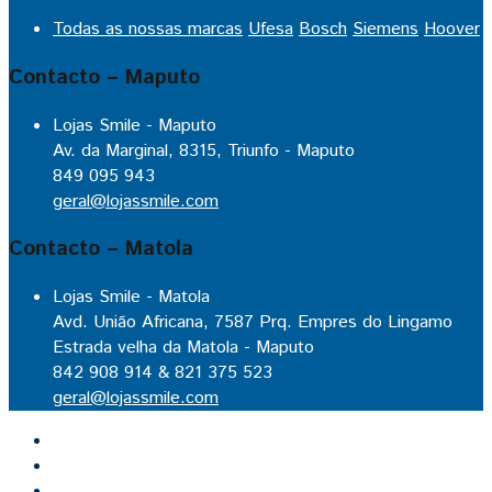
Todas as nossas marcas
Ufesa
Bosch
Siemens
Hoover
Contacto – Maputo
Lojas Smile - Maputo
Av. da Marginal, 8315, Triunfo - Maputo
849 095 943
geral@lojassmile.com
Contacto – Matola
Lojas Smile - Matola
Avd. União Africana, 7587 Prq. Empres do Lingamo
Estrada velha da Matola - Maputo
842 908 914 & 821 375 523
geral@lojassmile.com
Inicio
Lojas Smile
Contacto