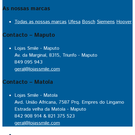
As nossas marcas
Todas as nossas marcas
Ufesa
Bosch
Siemens
Hoover
Contacto – Maputo
Lojas Smile - Maputo
Av. da Marginal, 8315, Triunfo - Maputo
849 095 943
geral@lojassmile.com
Contacto – Matola
Lojas Smile - Matola
Avd. União Africana, 7587 Prq. Empres do Lingamo
Estrada velha da Matola - Maputo
842 908 914 & 821 375 523
geral@lojassmile.com
Inicio