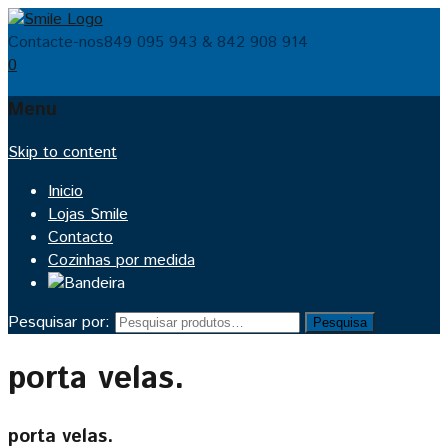
Contacte-nos
849 095 943 & 842 908 914
0
Menu
Skip to content
Inicio
Lojas Smile
Contacto
Cozinhas por medida
Pesquisar por:
Pesquisa
porta velas.
porta velas.