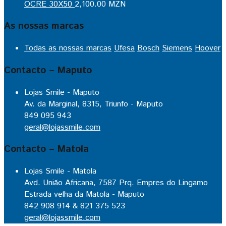
OCRE 30X50
2,100.00
MZN
As nossas marcas
Todas as nossas marcas
Ufesa
Bosch
Siemens
Hoover
Contacto – Maputo
Lojas Smile - Maputo
Av. da Marginal, 8315, Triunfo - Maputo
849 095 943
geral@lojassmile.com
Contacto – Matola
Lojas Smile - Matola
Avd. União Africana, 7587 Prq. Empres do Lingamo
Estrada velha da Matola - Maputo
842 908 914 & 821 375 523
geral@lojassmile.com