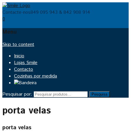
Contacte-nos
849 095 943 & 842 908 914
0
Menu
Skip to content
Inicio
Lojas Smile
Contacto
Cozinhas por medida
Pesquisar por:
Pesquisa
porta velas
porta velas