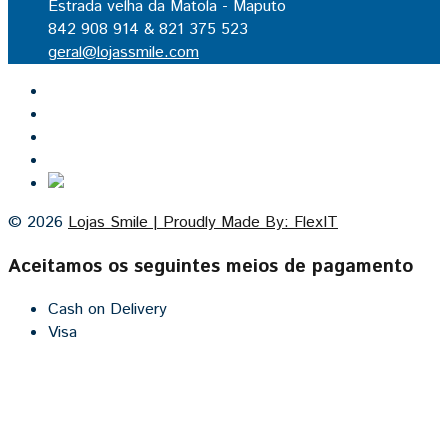
Estrada velha da Matola - Maputo
842 908 914 & 821 375 523
geral@lojassmile.com
Inicio
Lojas Smile
Contacto
Cozinhas por medida
© 2026
Lojas Smile | Proudly Made By: FlexIT
Aceitamos os seguintes meios de pagamento
Cash on Delivery
Visa