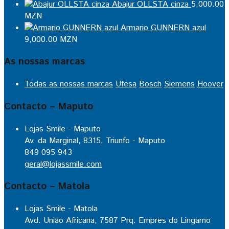
Abajur OLLSTA cinza
5,000.00
MZN
Armario GUNNERN azul
9,000.00
MZN
As nossas marcas
Todas as nossas marcas
Ufesa
Bosch
Siemens
Hoover
Contacto – Maputo
Lojas Smile - Maputo
Av. da Marginal, 8315, Triunfo - Maputo
849 095 943
geral@lojassmile.com
Contacto – Matola
Lojas Smile - Matola
Avd. União Africana, 7587 Prq. Empres do Lingamo