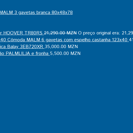
MALM 3 gavetas branca 80x48x78
or HOOVER TR80RS
21,290.00
MZN
O preço original era: 21,
Cómoda MALM 6 gavetas com espelho castanha 123x40
4
mica Balay 3EB720XR
35,000.00
MZN
ão PALMLILJA e fronha
5,500.00
MZN