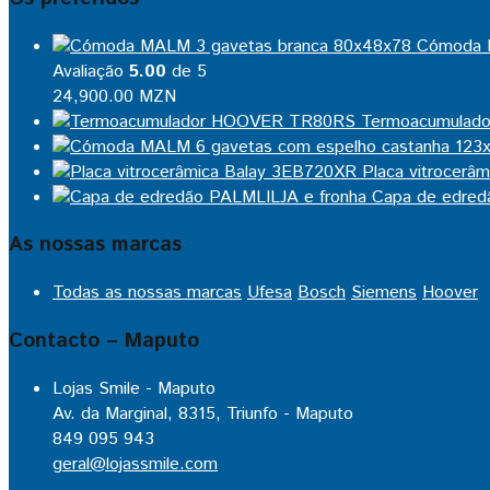
Cómoda 
Avaliação
5.00
de 5
24,900.00
MZN
Termoacumulad
Placa vitrocerâ
Capa de edred
As nossas marcas
Todas as nossas marcas
Ufesa
Bosch
Siemens
Hoover
Contacto – Maputo
Lojas Smile - Maputo
Av. da Marginal, 8315, Triunfo - Maputo
849 095 943
geral@lojassmile.com