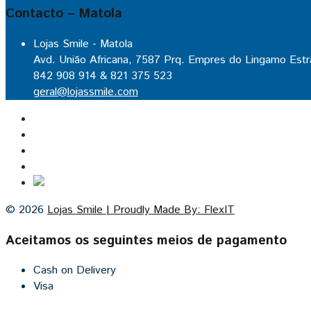
Contacto – Matola
Lojas Smile - Matola
Avd. União Africana, 7587 Prq. Empres do Lingamo Estr
842 908 914 & 821 375 523
geral@lojassmile.com
Inicio
Lojas Smile
Contacto
Cozinhas por medida
© 2026
Lojas Smile | Proudly Made By: FlexIT
Aceitamos os seguintes meios de pagamento
Cash on Delivery
Visa