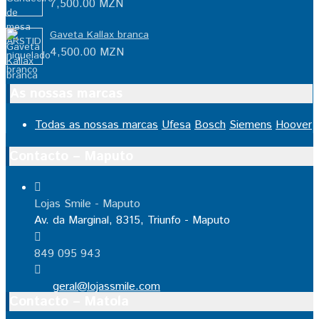
7,500.00
MZN
Gaveta Kallax branca
4,500.00
MZN
As nossas marcas
Todas as nossas marcas
Ufesa
Bosch
Siemens
Hoover
Contacto – Maputo
Lojas Smile - Maputo
Av. da Marginal, 8315, Triunfo - Maputo
849 095 943
geral@lojassmile.com
Contacto – Matola