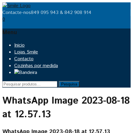
Contacte-nos
849 095 943 & 842 908 914
0
Menu
Skip
Inicio
to
Lojas Smile
content
Contacto
Cozinhas por medida
Pesquisar
Pesquisa
por:
WhatsApp Image 2023-08-18
at 12.57.13
WhatsApp Image 2023-08-18 at 12.57.13