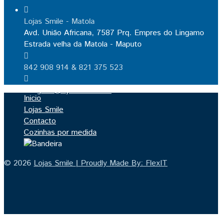
Lojas Smile - Matola
Avd. União Africana, 7587 Prq. Empres do Lingamo
Estrada velha da Matola - Maputo
842 908 914 & 821 375 523
geral@lojassmile.com
Inicio
Lojas Smile
Contacto
Cozinhas por medida
© 2026
Lojas Smile | Proudly Made By: FlexIT