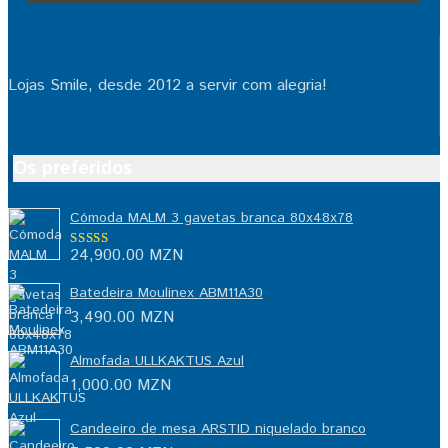
Lojas Smile, desde 2012 a servir com alegria!
Os preferidos
Cómoda MALM 3 gavetas branca 80x48x78
24,900.00
MZN
Avaliação
5.00
de 5
Batedeira Moulinex ABM11A30
3,490.00
MZN
Almofada ULLKAKTUS Azul
1,000.00
MZN
Candeeiro de mesa ARSTID niquelado branco