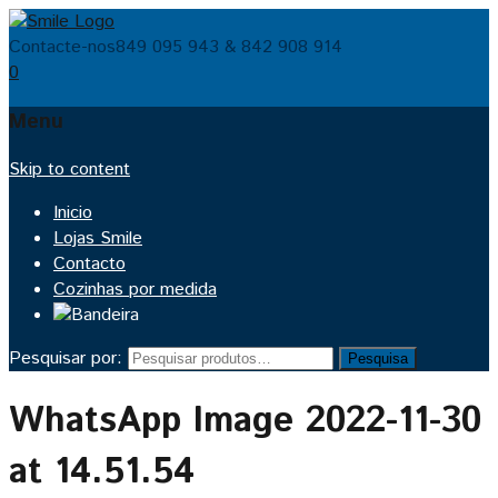
Contacte-nos
849 095 943 & 842 908 914
0
Menu
Skip to content
Inicio
Lojas Smile
Contacto
Cozinhas por medida
Pesquisar por:
Pesquisa
WhatsApp Image 2022-11-30
at 14.51.54