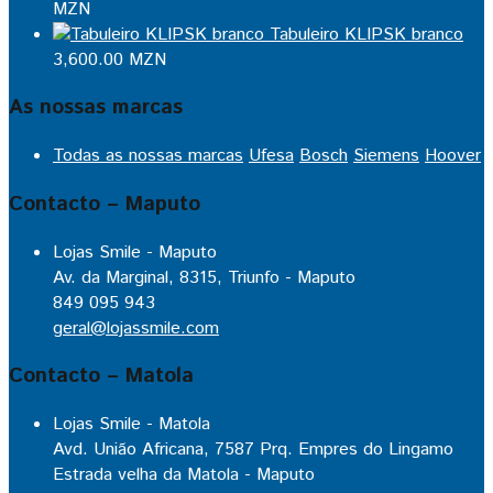
MZN
Tabuleiro KLIPSK branco
3,600.00
MZN
As nossas marcas
Todas as nossas marcas
Ufesa
Bosch
Siemens
Hoover
Contacto – Maputo
Lojas Smile - Maputo
Av. da Marginal, 8315, Triunfo - Maputo
849 095 943
geral@lojassmile.com
Contacto – Matola
Lojas Smile - Matola
Avd. União Africana, 7587 Prq. Empres do Lingamo
Estrada velha da Matola - Maputo