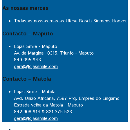
As nossas marcas
Todas as nossas marcas
Ufesa
Bosch
Siemens
Hoover
Contacto – Maputo
Lojas Smile - Maputo
Av. da Marginal, 8315, Triunfo - Maputo
849 095 943
geral@lojassmile.com
Contacto – Matola
Lojas Smile - Matola
Avd. União Africana, 7587 Prq. Empres do Lingamo
Estrada velha da Matola - Maputo
842 908 914 & 821 375 523
geral@lojassmile.com
Inicio