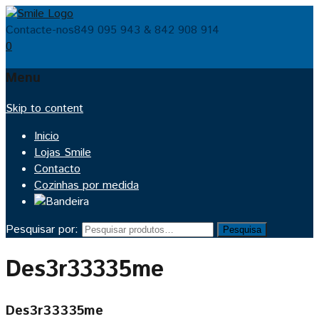
Contacte-nos
849 095 943 & 842 908 914
0
Menu
Skip to content
Inicio
Lojas Smile
Contacto
Cozinhas por medida
Pesquisar por:
Pesquisa
Des3r33335me
Des3r33335me