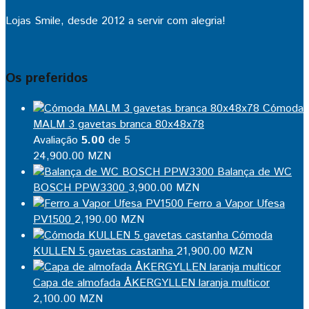
Lojas Smile, desde 2012 a servir com alegria!
Os preferidos
Cómoda
MALM 3 gavetas branca 80x48x78
Avaliação
5.00
de 5
24,900.00
MZN
Balança de WC
BOSCH PPW3300
3,900.00
MZN
Ferro a Vapor Ufesa
PV1500
2,190.00
MZN
Cómoda
KULLEN 5 gavetas castanha
21,900.00
MZN
Capa de almofada ÅKERGYLLEN laranja multicor
2,100.00
MZN