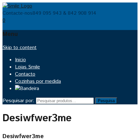
Contacte-nos
849 095 943 & 842 908 914
0
Menu
Skip to content
Inicio
Lojas Smile
Contacto
Cozinhas por medida
Pesquisar por:
Pesquisa
Desiwfwer3me
Desiwfwer3me