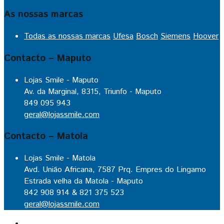
As nossas marcas
Todas as nossas marcas
Ufesa
Bosch
Siemens
Hoover
Contacto – Maputo
Lojas Smile - Maputo
Av. da Marginal, 8315, Triunfo - Maputo
849 095 943
geral@lojassmile.com
Contacto – Matola
Lojas Smile - Matola
Avd. União Africana, 7587 Prq. Empres do Lingamo
Estrada velha da Matola - Maputo
842 908 914 & 821 375 523
geral@lojassmile.com
Inicio