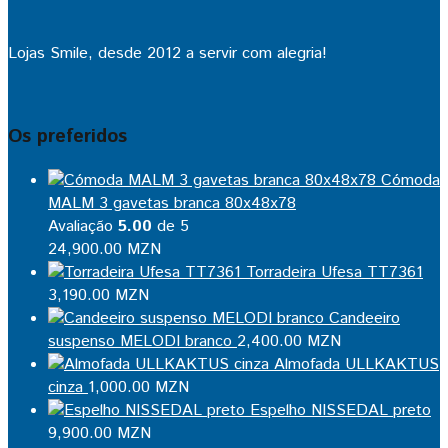
Lojas Smile, desde 2012 a servir com alegria!
Os preferidos
Cómoda
MALM 3 gavetas branca 80x48x78
Avaliação
5.00
de 5
24,900.00
MZN
Torradeira Ufesa TT7361
3,190.00
MZN
Candeeiro
suspenso MELODI branco
2,400.00
MZN
Almofada ULLKAKTUS
cinza
1,000.00
MZN
Espelho NISSEDAL preto
9,900.00
MZN