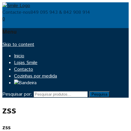
Contacte-nos
849 095 943 & 842 908 914
0
Menu
Skip to content
Inicio
Lojas Smile
Contacto
Cozinhas por medida
Pesquisar por:
Pesquisa
zss
zss