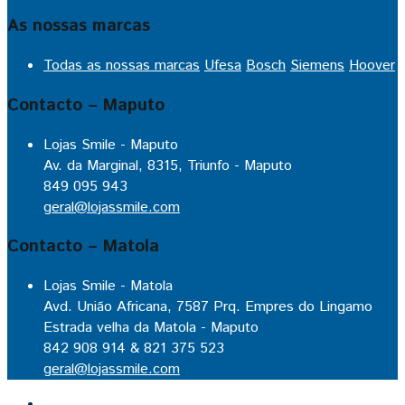
As nossas marcas
Todas as nossas marcas
Ufesa
Bosch
Siemens
Hoover
Contacto – Maputo
Lojas Smile - Maputo
Av. da Marginal, 8315, Triunfo - Maputo
849 095 943
geral@lojassmile.com
Contacto – Matola
Lojas Smile - Matola
Avd. União Africana, 7587 Prq. Empres do Lingamo
Estrada velha da Matola - Maputo
842 908 914 & 821 375 523
geral@lojassmile.com
Inicio