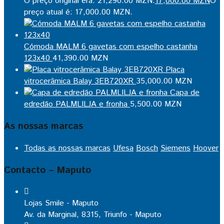
O preço original era: 21,290.00 MZN.
17,000.00
MZN
O
preço atual é: 17,000.00 MZN.
Cómoda MALM 6 gavetas com espelho castanha
123x40
41,390.00
MZN
Placa
vitrocerâmica Balay 3EB720XR
35,000.00
MZN
Capa de
edredão PALMLILJA e fronha
5,500.00
MZN
As nossas marcas
Todas as nossas marcas
Ufesa
Bosch
Siemens
Hoover
Contacto – Maputo
Lojas Smile - Maputo
Av. da Marginal, 8315, Triunfo - Maputo