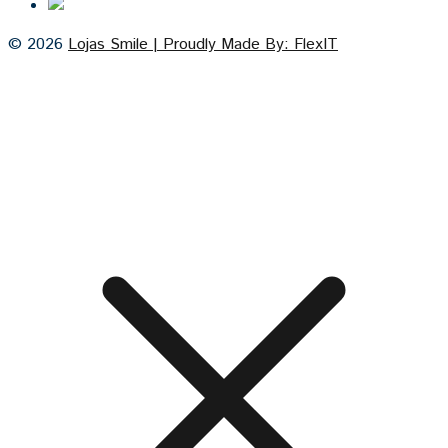
© 2026
Lojas Smile | Proudly Made By: FlexIT
Cash on Delivery
Visa