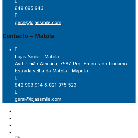
849 095 943
geral@lojassmile.com
Contacto – Matola
Lojas Smile - Matola
Avd. União Africana, 7587 Prq. Empres do Lingamo
Estrada velha da Matola - Maputo
842 908 914 & 821 375 523
geral@lojassmile.com
Inicio
Lojas Smile
Contacto
Cozinhas por medida