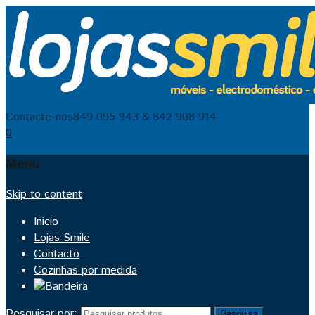
Contacte-nos
849 095 943 & 842 908 914
0
Menu
Skip to content
Inicio
Lojas Smile
Contacto
Cozinhas por medida
Pesquisar por:
Pesquisa