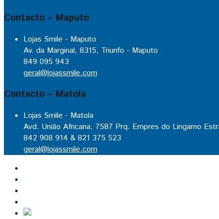
Contacto – Maputo
Lojas Smile - Maputo
Av. da Marginal, 8315, Triunfo - Maputo
849 095 943
geral@lojassmile.com
Contacto – Matola
Lojas Smile - Matola
Avd. União Africana, 7587 Prq. Empres do Lingamo Estr
842 908 914 & 821 375 523
geral@lojassmile.com
Inicio
Lojas Smile
Contacto
Cozinhas por medida