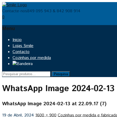
Contacte-nos
849 095 943 & 842 908 914
0
Menu
Skip
Inicio
to
Lojas Smile
content
Contacto
Cozinhas por medida
Pesquisar
Pesquisa
por:
WhatsApp Image 2024-02-13 a
WhatsApp Image 2024-02-13 at 22.09.17 (7)
19 de Abril, 2024
1600 × 900
Cozinhas por medida e fabricad