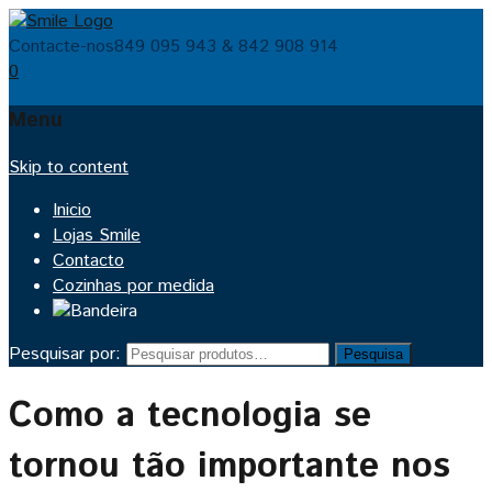
Contacte-nos
849 095 943 & 842 908 914
0
Menu
Skip to content
Inicio
Lojas Smile
Contacto
Cozinhas por medida
Pesquisar por:
Pesquisa
Como a tecnologia se
tornou tão importante nos