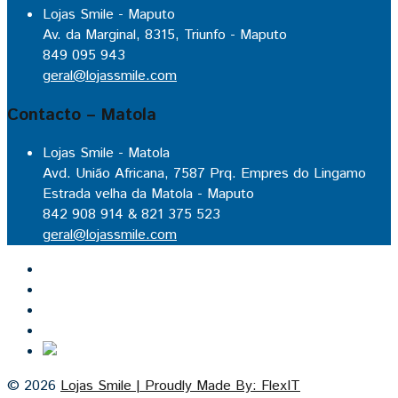
Lojas Smile - Maputo
Av. da Marginal, 8315, Triunfo - Maputo
849 095 943
geral@lojassmile.com
Contacto – Matola
Lojas Smile - Matola
Avd. União Africana, 7587 Prq. Empres do Lingamo
Estrada velha da Matola - Maputo
842 908 914 & 821 375 523
geral@lojassmile.com
Inicio
Lojas Smile
Contacto
Cozinhas por medida
© 2026
Lojas Smile | Proudly Made By: FlexIT