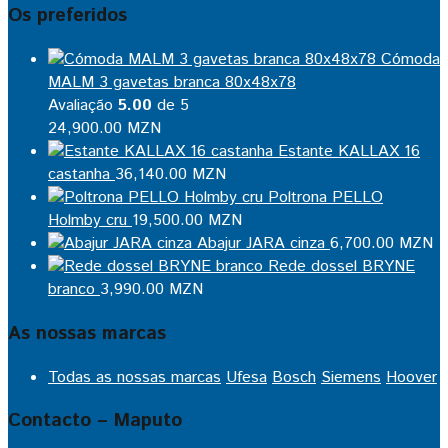
Os preferidos
Cómoda
MALM 3 gavetas branca 80x48x78
Avaliação
5.00
de 5
24,900.00
MZN
Estante KALLAX 16
castanha
36,140.00
MZN
Poltrona PELLO
Holmby cru
19,500.00
MZN
Abajur JARA cinza
6,700.00
MZN
Rede dossel BRYNE
branco
3,990.00
MZN
As nossas marcas
Todas as nossas marcas
Ufesa
Bosch
Siemens
Hoover
Contacto – Maputo